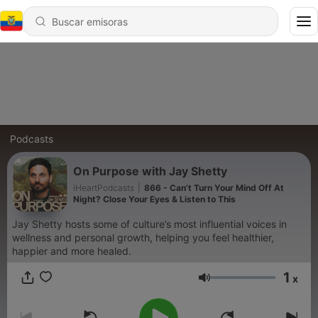
Podcasts
On Purpose with Jay Shetty
iHeartPodcasts
|
866 - Can’t Turn Your Mind Off At
Night? Close Your Eyes & Listen to This
Jay Shetty hosts some of culture’s most influential voices in
wellness and personal growth, helping you feel healthier,
happier and more healed.
1
x
Volumen