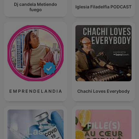
Dj candela Metiendo
Iglesia Filadelfia PODCAST
fuego
E M P R E N D E L A N D I A
Chachi Loves Everybody