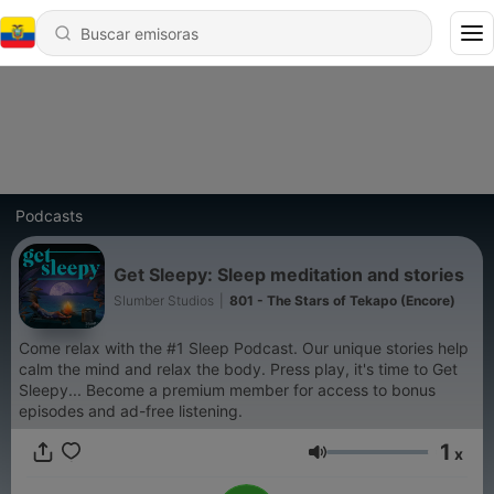
Podcasts
Get Sleepy: Sleep meditation and stories
Slumber Studios
|
801 - The Stars of Tekapo (Encore)
Come relax with the #1 Sleep Podcast. Our unique stories help
calm the mind and relax the body. Press play, it's time to Get
Sleepy... Become a premium member for access to bonus
episodes and ad-free listening.
1
x
Volumen