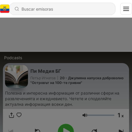
Podcasts
Пи Медия БГ
Петър Игнатов
|
20 - Джулияна напуска доброволно
"Островът на 100-те гривни"
Полезна и интересна информация от различни сфери на
развлеченията и ежедневието. Четете и споделяйте
актуална информация всеки ден.
1
x
Volumen