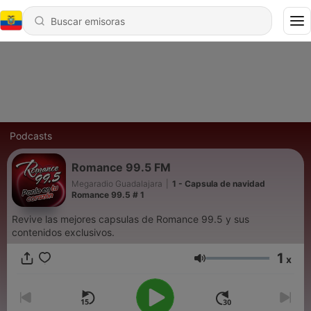
Podcasts
Romance 99.5 FM
Megaradio Guadalajara
|
1 - Capsula de navidad
Romance 99.5 # 1
Revive las mejores capsulas de Romance 99.5 y sus
contenidos exclusivos.
1
x
Volumen