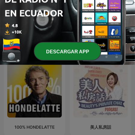
BMW 235i Owner's Guide:
hablemos de sexo
F22 Everything
Más podcasts internacionales de Ocio
DESCARGAR APP
100% HONDELATTE
美人私房話