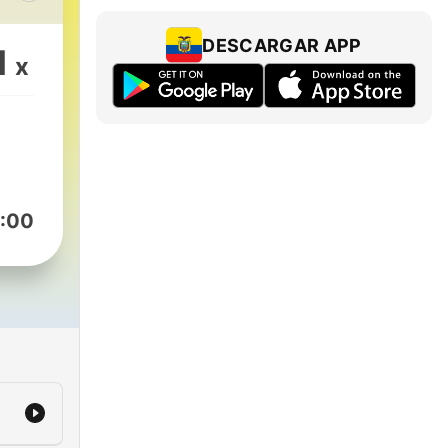
DESCARGAR APP
1
x
:00