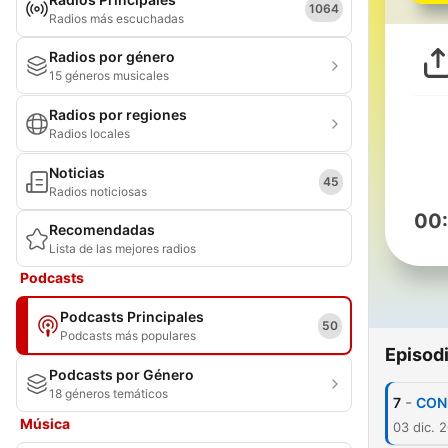
1064
Radios más escuchadas
Radios por género
15 géneros musicales
Radios por regiones
Radios locales
Noticias
45
Radios noticiosas
00
Recomendadas
Lista de las mejores radios
Podcasts
Podcasts Principales
50
Podcasts más populares
Episod
Podcasts por Género
18 géneros temáticos
-
7
CON
Música
03 dic. 