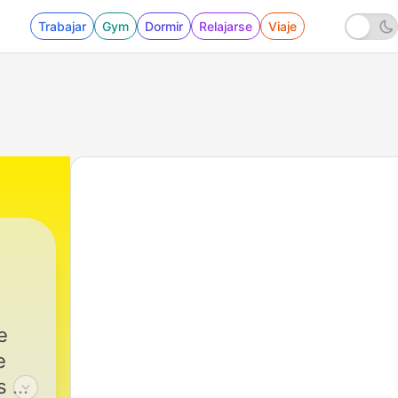
Trabajar
Gym
Dormir
Relajarse
Viaje
e
e
 al