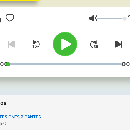
estilo dominicano.
Volumen
:00
00
ios
FESIONES PICANTES
2022