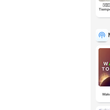
🇻
Tiempo
Wake