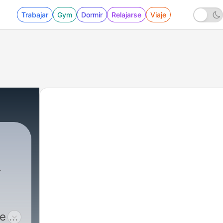
Trabajar
Gym
Dormir
Relajarse
Viaje
e a