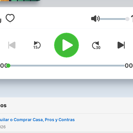
ahorrar, invertir y alcanzar 
libertad financiera con
ejemplos simples y consej
Volumen
reales
#finanzas #dinero #ahorro
#invertir #bolsa #economi
:00
00
#presupuesto #deudas
#ingresos #gastos #ahorra
#inversion #negocios #em
#salario #banco #tarjeta
ios
#cripto #etf #acciones
uilar o Comprar Casa, Pros y Contras
Conviértete en un support
2026