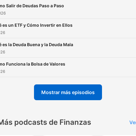
de este podcast:
mo Salir de Deudas Paso a Paso
https://www.spreaker.com
2026
hoy--6771602/support
.
́ es un ETF y Cómo Invertir en Ellos
026
́ es la Deuda Buena y la Deuda Mala
026
mo Funciona la Bolsa de Valores
026
Mostrar más episodios
Más podcasts de Finanzas
Ve