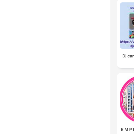
Dj ca
E M P 