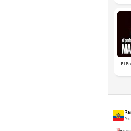
El P
Ra
Rad