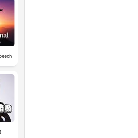
Speech
發