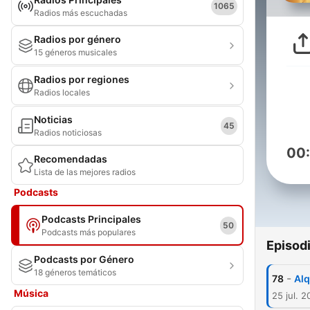
1065
Radios más escuchadas
Radios por género
15 géneros musicales
Radios por regiones
Radios locales
Noticias
45
Radios noticiosas
00
Recomendadas
Lista de las mejores radios
Podcasts
Podcasts Principales
50
Podcasts más populares
Episod
Podcasts por Género
18 géneros temáticos
-
78
Alq
Música
25 jul. 