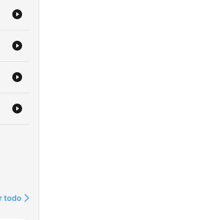
/podcast/finanzas-
r todo