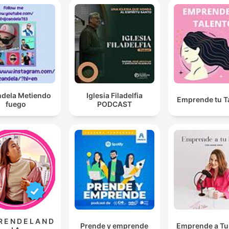
ndela Metiendo
Iglesia Filadelfia
Emprende tu T
fuego
PODCAST
R E N D E L A N D
Prende y emprende
Emprende a Tu 