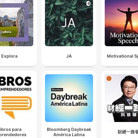
Explora
JA
Motivational 
ibros para
Bloomberg Daybreak
財經一路
prendedores
América Latina