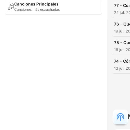
Canciones Principales
-
77
Có
Canciones más escuchadas
22 jul. 
-
76
Que
19 jul. 2
-
75
Que
16 jul. 2
-
74
Có
13 jul. 2