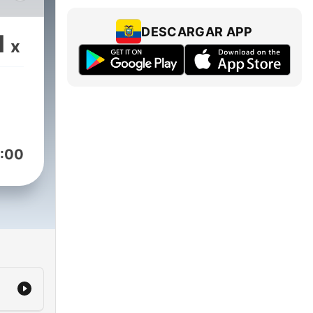
la
DESCARGAR APP
1
x
os
a
:00
r
pleo
er