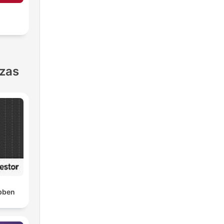
nzas
bben