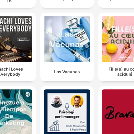
I A
achi Loves
Fille(s) au 
Las Vacunas
Everybody
acidulé