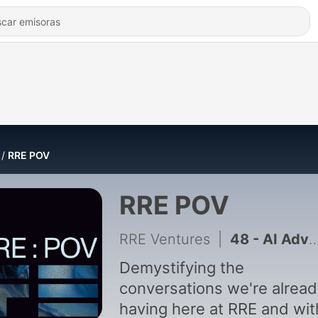
RRE POV
RRE POV
RRE Ventures
|
48 - AI Advice for the Ones We Love
Demystifying the
conversations we're alrea
having here at RRE and wit