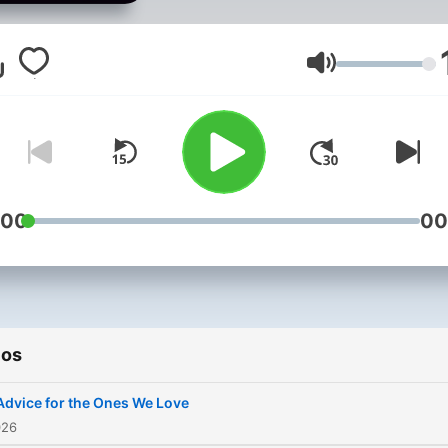
our portfolio companies. In
each episode, your hosts, W
Porteous and Raju Rishi, wil
Volumen
dive deeply into topics that
shaping the future, from
satellite technology to digit
health to venture investin
much more.
:00
00
ios
Advice for the Ones We Love
026