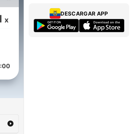
ill
DESCARGAR APP
1
x
l
 are
al
g and
:00