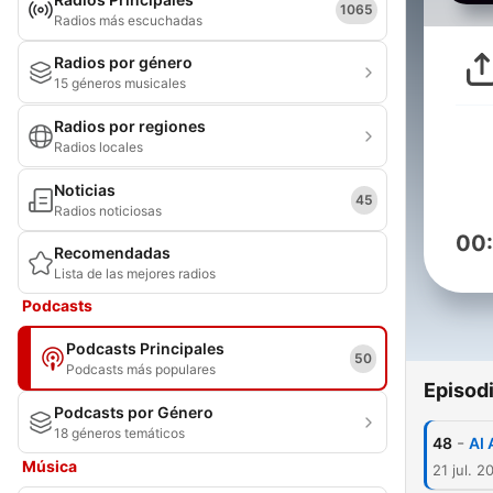
1065
Radios más escuchadas
Radios por género
15 géneros musicales
Radios por regiones
Radios locales
Noticias
45
Radios noticiosas
00
Recomendadas
Lista de las mejores radios
Podcasts
Podcasts Principales
50
Podcasts más populares
Episod
Podcasts por Género
18 géneros temáticos
-
48
AI 
Música
21 jul. 2