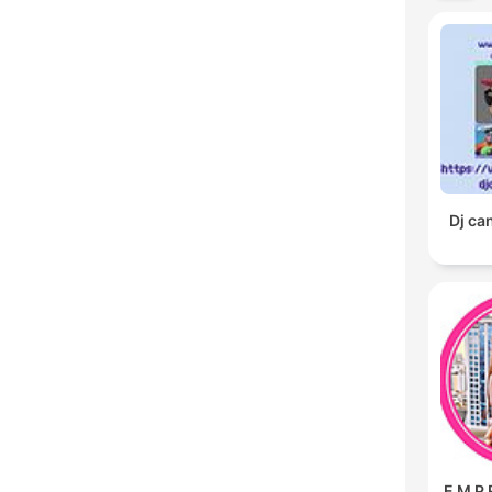
Dj ca
E M P 