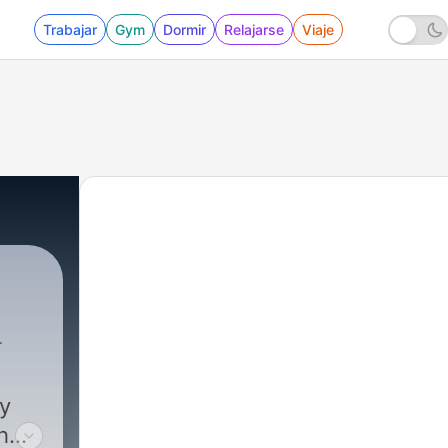
Trabajar
Gym
Dormir
Relajarse
Viaje
dy
h