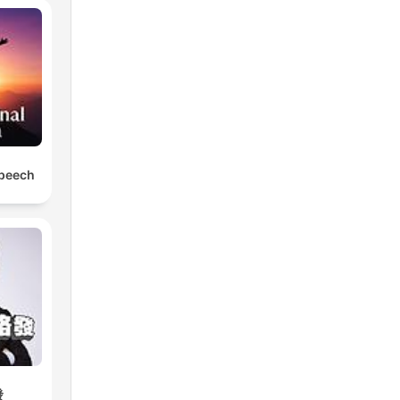
Speech
發