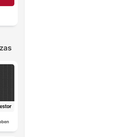
nzas
bben