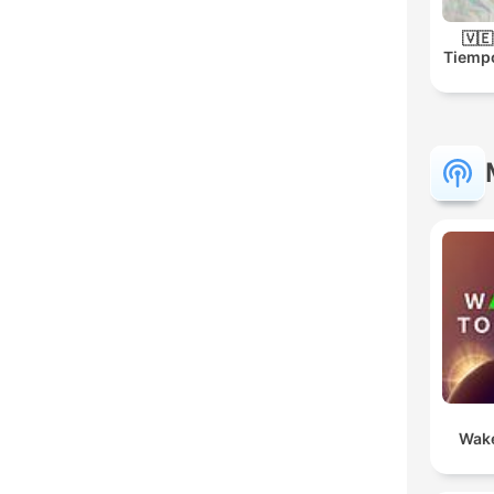
🇻
Tiempo
Wake