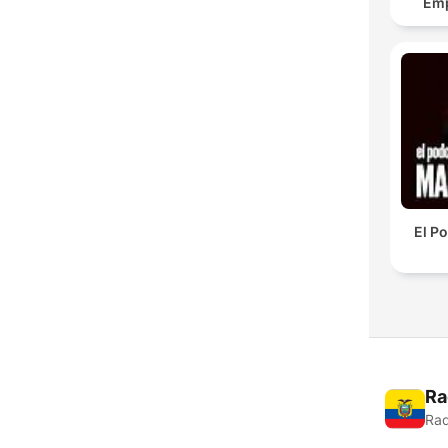
Em
El P
Ra
Rad