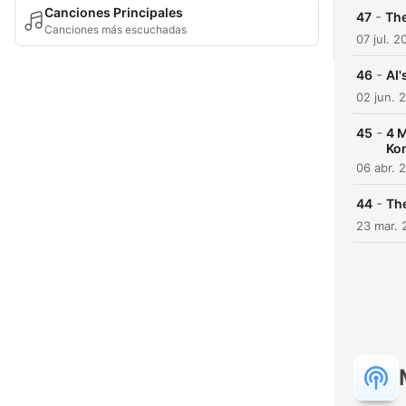
Canciones Principales
-
47
The
Canciones más escuchadas
07 jul. 2
-
46
AI'
02 jun. 
-
45
4 M
Ko
06 abr. 
-
44
The
23 mar. 