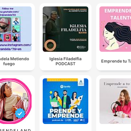
ndela Metiendo
Iglesia Filadelfia
Emprende tu T
fuego
PODCAST
R E N D E L A N D