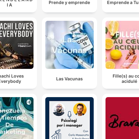
Prende y emprende
Emprende a Tu 
I A
achi Loves
Fille(s) au 
Las Vacunas
Everybody
acidulé