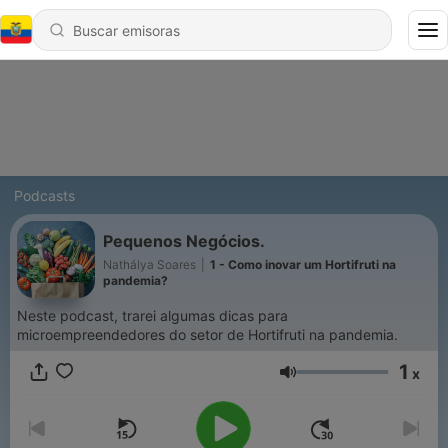
Podcasts
Pequenos Negócios.
Nathálya Soares
|
1 - Como inovar um Hortifruti na
pandemia?
Neste podcast, trarei algumas dicas para
microempreendedores do setor de Hortifruti na pandemia.
1
x
Volumen