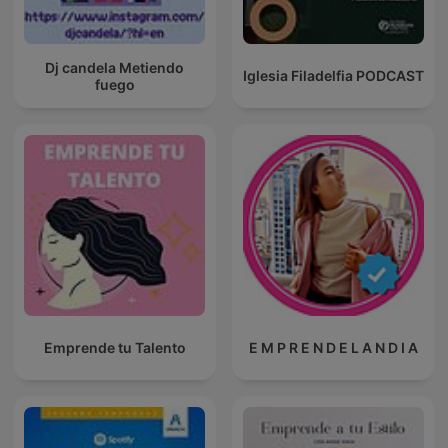
Dj candela Metiendo
Iglesia Filadelfia PODCAST
fuego
Emprende tu Talento
E M P R E N D E L A N D I A