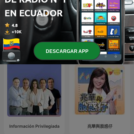
Brava!
Ambato
Más podcasts internacionales de Finanzas
DESCARGAR APP
Información Privilegiada
兆華與股惑仔