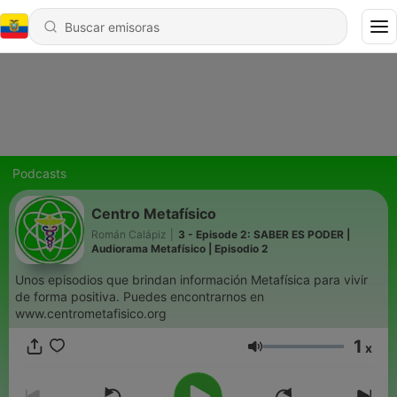
Podcasts
Centro Metafísico
Román Calápiz
|
3 - Episode 2: SABER ES PODER |
Audiorama Metafísico | Episodio 2
Unos episodios que brindan información Metafísica para vivir
de forma positiva. Puedes encontrarnos en
www.centrometafisico.org
1
x
Volumen