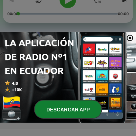
00:00
00:00
Episodios
-
3
Episode 2: SABER ES PODER | Audiorama
Metafísico | Episodio 2
18 jun. 2021
-
2
Episode 1: PRINCIPIO- Episodio 1- AUDIORAMA
METAFÍSICO
18 jun. 2021
-
1
Episodio 9 LIBERTAD FINANCIERA
07 ene. 2019
DESCARGAR APP