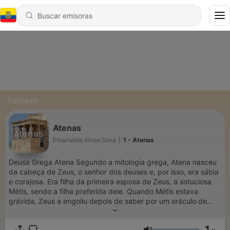
Podcasts
Atenas
Emanuelle Alves Silva
|
1 - Atenas
Deusa Grega Atena Segundo a mitologia grega, Atena nasceu
da cabeça de Zeus, o senhor dos deuses e, por isso, era sábia
e corajosa. Era filha da primeira esposa de Zeus, a astuciosa
Métis, sendo a filha preferida dele. Quando Métis estava
grávida, Zeus a engoliu depois de saber por um oráculo de
Gaia, que o filho poderia nascer mais forte que ele. Com o
passar do tempo, Zeus sofre forte dor de cabeça e, para curá-
1