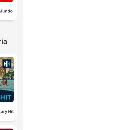
l Mundo
ria
ory Hit