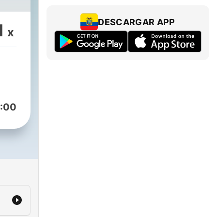
DESCARGAR APP
1
x
:00