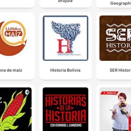
brújula
Geograph
una de maíz
Historia Bolivia
SER Histor