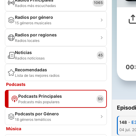
1065
Radios más escuchadas
Radios por género
15 géneros musicales
Radios por regiones
Radios locales
Noticias
45
Radios noticiosas
00
Recomendadas
Lista de las mejores radios
Podcasts
Podcasts Principales
50
Podcasts más populares
Episod
Podcasts por Género
18 géneros temáticos
-
148
E3
Música
04 jul. 2