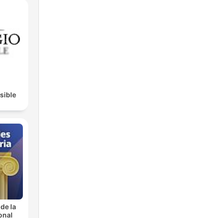
isible
de la
onal