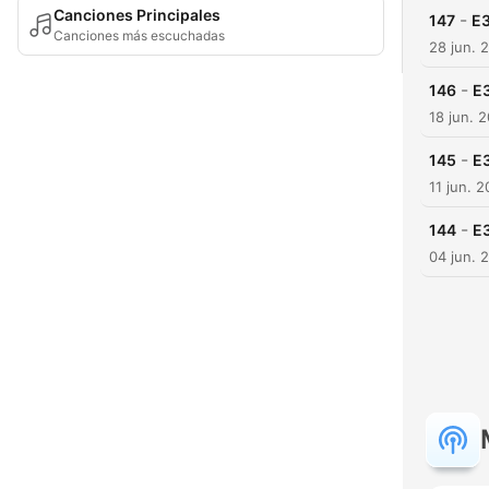
Canciones Principales
-
147
E3
Canciones más escuchadas
28 jun. 
-
146
E3
18 jun. 
-
145
E3
11 jun. 2
-
144
E3
04 jun. 