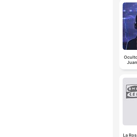
Oculto
Juan
La Ros