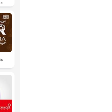
ic
ia