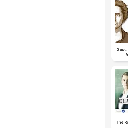
Gesch
G
The Re