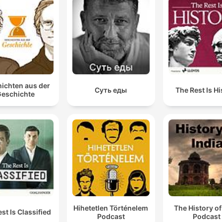
ichten aus der
Суть еды
The Rest Is Hi
eschichte
Hihetetlen Történelem
The History of
st Is Classified
Podcast
Podcast