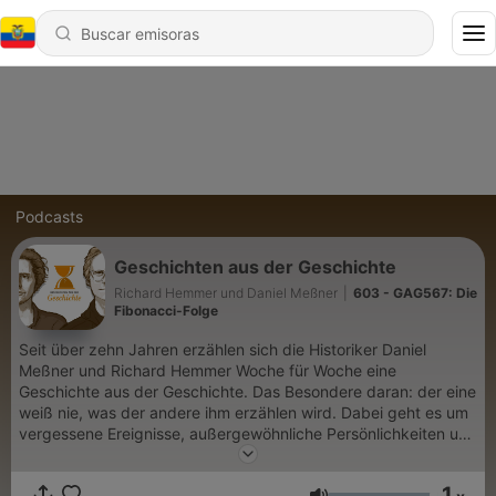
Podcasts
Geschichten aus der Geschichte
Richard Hemmer und Daniel Meßner
|
603 - GAG567: Die
Fibonacci-Folge
Seit über zehn Jahren erzählen sich die Historiker Daniel
Meßner und Richard Hemmer Woche für Woche eine
Geschichte aus der Geschichte. Das Besondere daran: der eine
weiß nie, was der andere ihm erzählen wird. Dabei geht es um
vergessene Ereignisse, außergewöhnliche Persönlichkeiten und
überraschende Zusammenhänge der Geschichte aus allen
Epochen. Du möchtest mehr über unsere Werbepartner
1