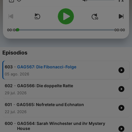
x
erfahren? Hier findest du alle Infos & Rabatte:
Volumen
https://linktr.ee/GeschichtenausderGeschichte Du möchtest
Werbung in diesem Podcast schalten? Dann erfahre hier mehr
über die Werbemöglichkeiten bei Seven.One Audio:
https://www.seven.one/portfolio/sevenone-audio
00:00
00:00
Episodios
-
603
GAG567: Die Fibonacci-Folge
05 ago. 2026
-
602
GAG566: Die doppelte Ratte
29 jul. 2026
-
601
GAG565: Nofretete und Echnaton
22 jul. 2026
-
600
GAG564: Sarah Winchester und ihr Mystery
House