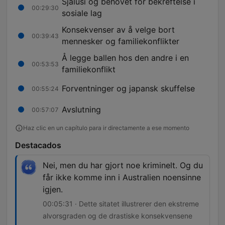
Sjalusi og behovet for bekreftelse i
00:29:30
sosiale lag
Konsekvenser av å velge bort
00:39:43
mennesker og familiekonflikter
Å legge ballen hos den andre i en
00:53:53
familiekonflikt
Forventninger og japansk skuffelse
00:55:24
Avslutning
00:57:07
Haz clic en un capítulo para ir directamente a ese momento
Destacados
Nei, men du har gjort noe kriminelt. Og du
får ikke komme inn i Australien noensinne
igjen.
00:05:31 · Dette sitatet illustrerer den ekstreme
alvorsgraden og de drastiske konsekvensene