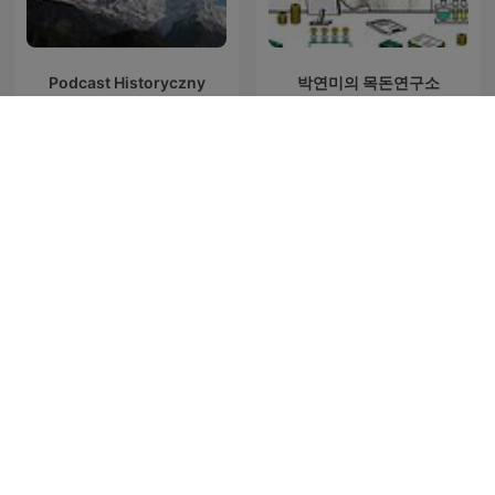
Podcast Historyczny
박연미의 목돈연구소
Study sounds, Study lofi,
Easy German: Learn
study with me , focus
German with native
sounds
speakers | Deutsch lernen
mit Muttersprachlern
Podcasts de