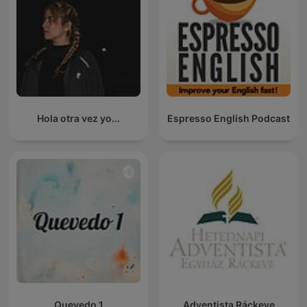
Hola otra vez yo...
Espresso English Podcast
Quevedo 1
Adventista Ráckeve