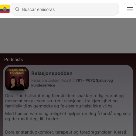
Podcasts
Relasjonspodden
Relasjonspodden/Acast
|
791 - #672 Sjalusi og
kundeservice
Dora Thorhallsdottir og Kjersti Idem snakker ærlig, varmt og
morsomt om alt som skurrer i relasjoner, fra kjærlighet og
familieliv til svigermødre og følelser du helst ikke vil ha.
Med humor, varme og ærlighet hjelper de deg å forstå deg selv
og de rundt deg, litt bedre.
Dora er standupkomiker, terapeut og foredragsholder. Kjersti