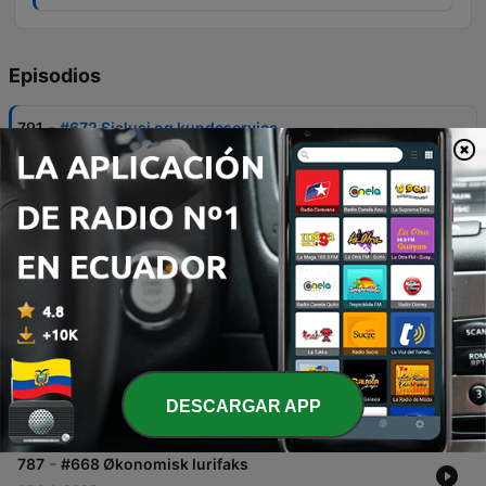
Episodios
-
791
#672 Sjalusi og kundeservice
Episoden starter med en dramatisk historie om datterens møte med tollvesenet i Australia, hvor en liten kyllingbit førte til alvorlige konsekvenser. Videre diskuteres frustrasjoner knyttet til kundeservice og abonnementstjenester som stadig går i stykker. Samtalen beveger seg inn i dype temaer som sjalusi, manipulasjon i forhold og viktigheten av grensesetting for å unngå offerrollen. Programlederne analyserer også en fastlåst familiesituasjon preget av isolasjon, og reflekterer over behovet for å slippe taket i destruktive mønstre og endre egne forventninger.
06 ago. 2026
-
790
#671 Manipulerte minner
Programlederne starter med en bokanbefaling av «En engel til bors» og reflekterer over egne erfaringer med seiling og behovet for avkobling. Episoden utforsker temaer som tap av autentisitet gjennom AI-manipulerte bilder, samt de sosiale dynamikkene i lokale Facebook-grupper. Videre diskuteres utfordringer i relasjoner, inkludert logistikk i bonusfamilier og det emosjonelle arbeidet med foreldre som mangler selvinnsikt. Gjennom metaforer om juletre og bruk av terapi, belyses viktigheten av å sette grenser og finne aksept for de relasjonene man har.
30 jul. 2026
-
789
#670 Flau Flauesen 1 og 2
Programlederne starter episoden med å diskutere livet som single, inkludert deres beslutning om å delta på et singeltreff for underholdningens skyld. De utforsker også hvordan overgangsalderen kan fungere som et 'sannhetsserum' for personlig klarhet. Videre behandles flere lytterspørsmål knyttet til komplekse relasjoner, fra dilemmaet om å bli i et forhold med en utløpsdato, til tunge emner som barns psykiske helse og følelsen av svikt i vennskap. Episoden avslutter med råd om viktigheten av ærlig kommunikasjon gjennom bruk av «jeg»-setninger.
23 jul. 2026
-
788
#669 Foreldrene støtter eksen fremfor meg
DESCARGAR APP
16 jul. 2026
-
787
#668 Økonomisk lurifaks