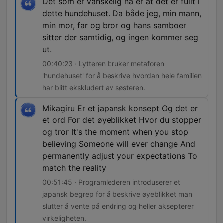
Det som er vanskelig nå er at det er fullt i
dette hundehuset. Da både jeg, min mann,
min mor, far og bror og hans samboer
sitter der samtidig, og ingen kommer seg
ut.
00:40:23 · Lytteren bruker metaforen
'hundehuset' for å beskrive hvordan hele familien
har blitt ekskludert av søsteren.
Mikagiru Er et japansk konsept Og det er
et ord For det øyeblikket Hvor du stopper
og tror It's the moment when you stop
believing Someone will ever change And
permanently adjust your expectations To
match the reality
00:51:45 · Programlederen introduserer et
japansk begrep for å beskrive øyeblikket man
slutter å vente på endring og heller aksepterer
virkeligheten.