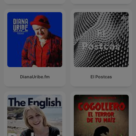
DianaUribe.fm
El Postcas