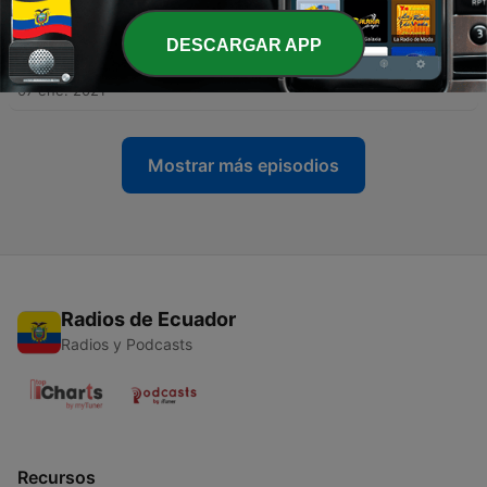
12 ene. 2021
DESCARGAR APP
-
50
『九零赫茲』S2/EP8 - EASON獨挑大樑/自己與自己對
話 - A面
07 ene. 2021
Mostrar más episodios
Radios de Ecuador
Radios y Podcasts
Recursos