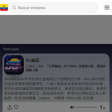
Podcasts
90赫茲
90赫茲
|
54 - 『九零赫茲』EP.FINAL-再會啦大家，最後的
閒聊-B面
Alen與Eason平常的身分是兩個日子苦悶的設計師，BALUNE是個
沈迷在音樂世界的樂理宅，三個人都還在未來徬徨中游泳的90後，
節目分成90赫茲與視聽教室兩個單元，前者是垃圾話集結，後者則
是比較粗淺的音樂交流，藉由這些內容，希望可以帶給也正在上班
的您一些生活的樂趣，peace。 IG搜尋: 90hz Mix 百分號
1
x
Volumen