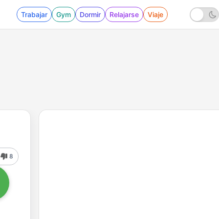
Trabajar
Gym
Dormir
Relajarse
Viaje
8