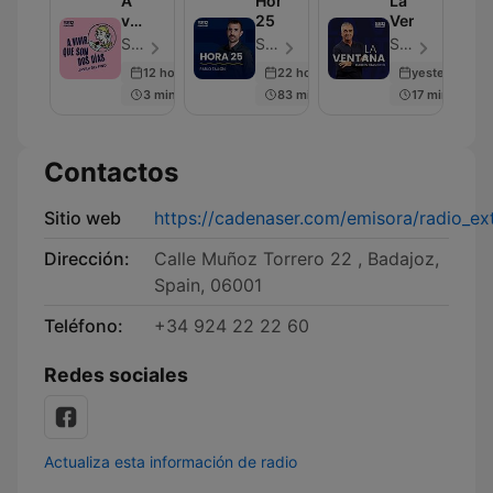
A
Hora
La
vivir
25
Ventana
que
SER Podcast - Episodio 607
SER Podcast - Episodio 637
SER Podcast - Episodio 676
son
12 hours ago
22 hours ago
yesterday
dos
3 min
83 min
17 min
días
Contactos
Sitio web
https://cadenaser.com/emisora/radio_ex
Dirección:
Calle Muñoz Torrero 22 , Badajoz,
Spain, 06001
Teléfono:
+34 924 22 22 60
Redes sociales
Actualiza esta información de radio