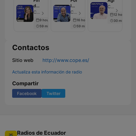
Fin
Poniendo
Agropopular
de
las
COPE - Episodio 21
Semana
Calles
COPE - Episodio 24
COPE - Episodio 45
12 hours ago
9 hours ago
16 hours ago
30 min
59 min
59 min
Contactos
Sitio web
http://www.cope.es/
Actualiza esta información de radio
Compartir
Facebook
Twitter
Radios de Ecuador