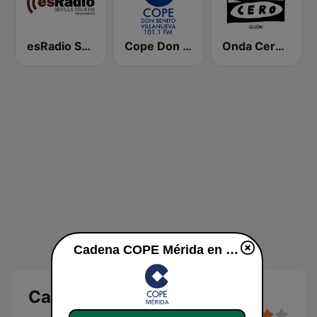
esRadio Sevilla
Cope Don Benito Villanueva
Onda Cero Gijón
Cadena COPE Mérida en vivo
Cadena COPE Mérida