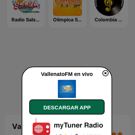
Radio Salsa Colombia
Olímpica Stereo Barranquilla 92.1 FM
Colombia Bohemia
VallenatoFM en vivo
DESCARGAR APP
VallenatoFM