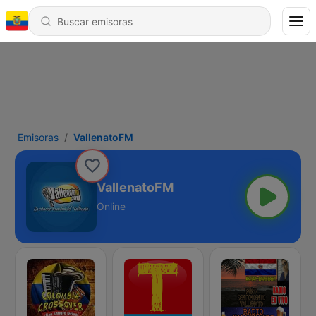
Emisoras
VallenatoFM
VallenatoFM
Online