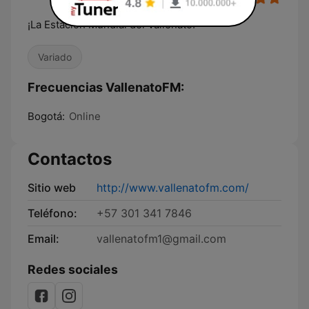
¡La Estación Mundial del Vallenato!
Variado
Frecuencias VallenatoFM:
Bogotá:
Online
Contactos
Sitio web
http://www.vallenatofm.com/
Teléfono:
+57 301 341 7846
Email:
vallenatofm1@gmail.com
Redes sociales