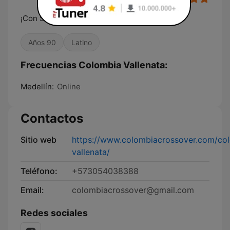
¡Con Sangre Latina!
Años 90
Latino
Frecuencias Colombia Vallenata:
Medellín:
Online
Contactos
Sitio web
https://www.colombiacrossover.com/co
vallenata/
Teléfono:
+573054038388
Email:
colombiacrossover@gmail.com
Redes sociales