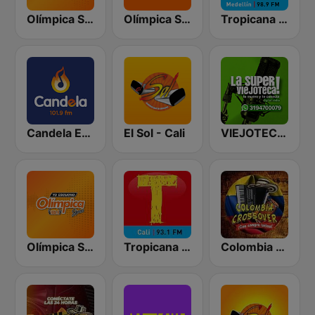
Olímpica Stereo - Medellín 104.9 FM
Olímpica Stereo Cali 104.5 FM
Tropicana Medellín
Candela Estereo 101.9 FM
El Sol - Cali
VIEJOTECA "para Beber y Gozar"
Olímpica Stereo Bogotá 105.9 FM
Tropicana Cali
Colombia Crossover