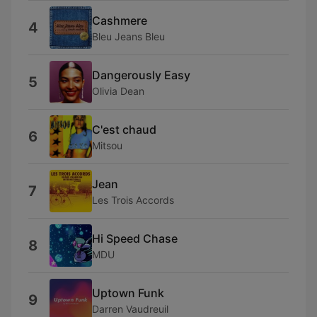
Cashmere
4
Bleu Jeans Bleu
Dangerously Easy
5
Olivia Dean
C'est chaud
6
Mitsou
Jean
7
Les Trois Accords
Hi Speed Chase
8
MDU
Uptown Funk
9
Darren Vaudreuil