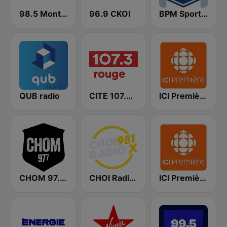
98.5 Montréal
96.9 CKOI
BPM Sports 91.9 FM
QUB radio
CITE 107.3 Rouge FM
ICI Première Montréal
CHOM 97.7 FM
CHOI Radio X 98.1 FM
ICI Première Québec