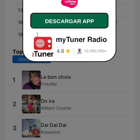
13:00 - 16:00
Rythme au travail
DESCARGAR APP
16:00 - 18:00
Mathieu Dufour: le retour
18:00 - 20:00
Génération VJ
Top Canciones
Últimos 7 días
Últimos 30 días
Le bon choix
1
Priscillia
On ira
2
William Cloutier
Dai Dai Dai
3
Robertino