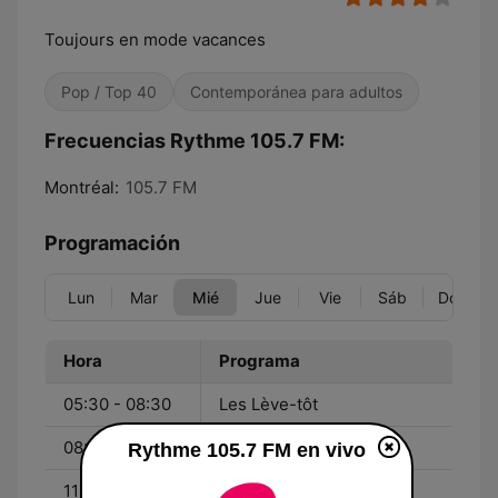
Toujours en mode vacances
Pop / Top 40
Contemporánea para adultos
Frecuencias Rythme 105.7 FM:
Montréal:
105.7 FM
Programación
Lun
Mar
Mié
Jue
Vie
Sáb
Dom
Hora
Programa
05:30 - 08:30
Les Lève-tôt
08:30 - 11:30
Rythme au travail
Rythme 105.7 FM en vivo
11:30 - 13:00
Les filles du lunch