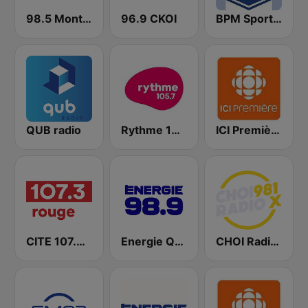
98.5 Montréal
96.9 CKOI
BPM Sports 91.9 FM
QUB radio
Rythme 105.7 FM
ICI Première Montréal
CITE 107.3 Rouge FM
Energie Québec 98.9 FM
CHOI Radio X 98.1 FM