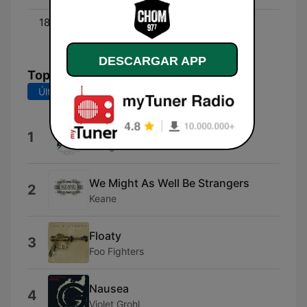
18:00 - 00:00
Gina K - With Gina
Kennedy’s
DESCARGAR APP
Top Canciones
Últimos 7 días
Últimos 30 días
The Giant
1
Evergreen
We Might As Well Be Strangers
2
Keane
Floaty
3
Foo Fighters
Nausea
4
Violet Grohl