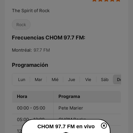
The Spirit of Rock
Rock
Frecuencias CHOM 97.7 FM:
Montréal:
97.7 FM
Programación
Lun
Mar
Mié
Jue
Vie
Sáb
Dom
Hora
Programa
00:00 - 05:00
Pete Marier
05:00 - 12:00
CHOM Rocks
CHOM 97.7 FM en vivo
12:00 - 18:00
Sharon Hyland