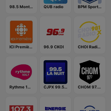
98.5 Montréal
QUB radio
BPM Sports 91.9 FM
ICI Première Québec
96.9 CKOI
CHOI Radio X 98.1 FM
Rythme 105.7 FM
CJPX 99.5 MTL
CHOM 97.7 FM