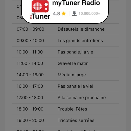
04:00 - 05:00
Si j'ai bien compris
05:00 - 07:00
Parasol et gobelets
07:00 - 09:00
Désautels le dimanche
09:00 - 10:00
Les grands entretiens
10:00 - 11:00
Pas banale, la vie
11:00 - 14:00
Gravel le matin
14:00 - 16:00
Médium large
16:00 - 17:00
Pas banale la vie!
17:00 - 18:00
À la semaine prochaine
18:00 - 19:00
Trouble-Fêtes
19:00 - 20:00
Tricotées serrées