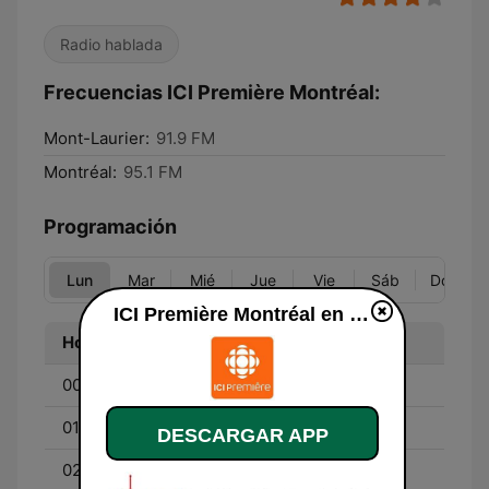
Radio hablada
Frecuencias ICI Première Montréal:
Mont-Laurier:
91.9 FM
Montréal:
95.1 FM
Programación
Lun
Mar
Mié
Jue
Vie
Sáb
Dom
ICI Première Montréal en vivo
Hora
Programa
00:00 - 01:00
Récit
01:00 - 02:00
Bobines et cassettes
DESCARGAR APP
02:00 - 04:00
Médium large