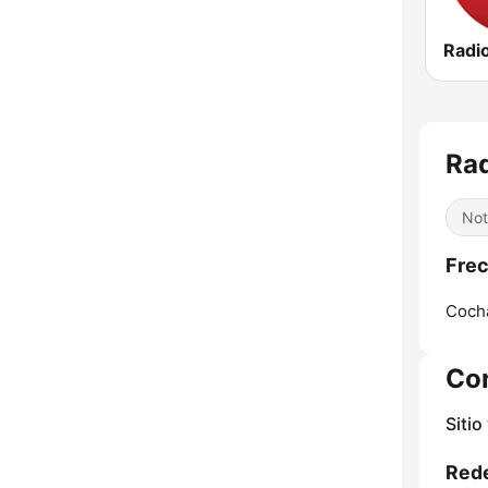
Ra
Not
Frec
Coch
Co
Sitio
Rede