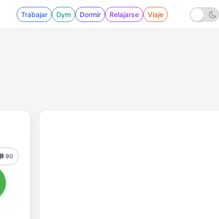
Trabajar
Gym
Dormir
Relajarse
Viaje
90