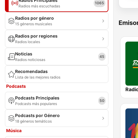
Radios Principales
1065
Radios más escuchadas
Radios por género
Emisor
15 géneros musicales
Radios por regiones
Radios locales
Noticias
45
Radios noticiosas
Recomendadas
Lista de las mejores radios
Podcasts
Podcasts Principales
50
Podcasts más populares
Podcasts por Género
18 géneros temáticos
Música