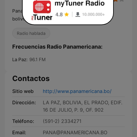
Panamericana… 46 años en el corazón de los
bolivianos
Radio hablada
Frecuencias Radio Panamericana:
La Paz:
96.1 FM
Contactos
Sitio web
http://www.panamericana.bo/
Dirección:
LA PAZ, BOLIVIA, EL PRADO, EDIF.
16 DE JULIO, P. 9, OF. 902
Teléfono:
(591-2) 2334271
Email:
PANA@PANAMERICANA.BO