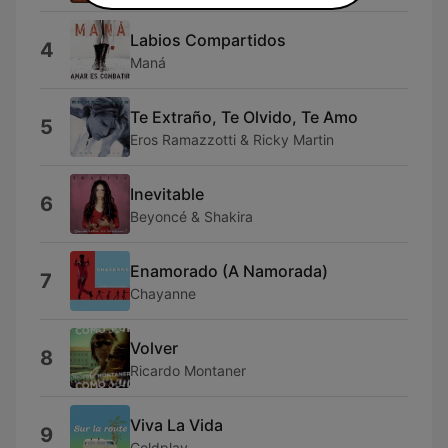
Labios Compartidos
4
Maná
Te Extraño, Te Olvido, Te Amo
5
Eros Ramazzotti & Ricky Martin
Inevitable
6
Beyoncé & Shakira
Enamorado (A Namorada)
7
Chayanne
Volver
8
Ricardo Montaner
Viva La Vida
9
Coldplay