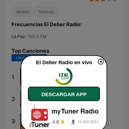
Variado
Noticias
Frecuencias El Deber Radio:
La Paz:
103.3 FM
Top Canciones
Últimos 7 días
Últimos 30 días
El Deber Radio en vivo
Amor Clandestino
1
Maná
DESCARGAR APP
No Creo
2
Beyoncé & Shakira
Mariposa Traicionera
3
Maná