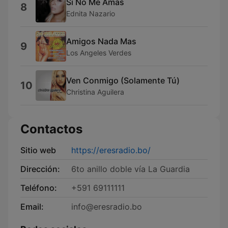
Si No Me Amas
8
Ednita Nazario
Amigos Nada Mas
9
Los Angeles Verdes
Ven Conmigo (Solamente Tú)
10
Christina Aguilera
Contactos
Sitio web
https://eresradio.bo/
Dirección:
6to anillo doble vía La Guardia
Teléfono:
+591 69111111
Email:
info@eresradio.bo