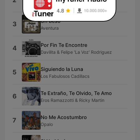
2
Luis Miguel
Un beso
3
Aventura
Por Fin Te Encontre
4
Davilita & Felipe 'La Voz' Rodriguez
Siguiendo la Luna
5
Los Fabulosos Cadillacs
Te Extraño, Te Olvido, Te Amo
6
Eros Ramazzotti & Ricky Martin
No Me Acostumbro
7
Opalo