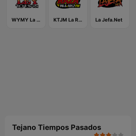
WYMY La Ley 101.1 FM
KTJM La Raza 98.5 / 103.3 FM KJOJ
La Jefa.Net
Tejano Tiempos Pasados