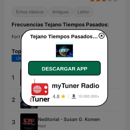
Éxitos clásicos
Antiguas
Latino
Frecuencias Tejano Tiempos Pasados:
Tejano Tiempos Pasados en vivo
Fort Worth:
Online
Top Canciones
Últimos 7 días
Últimos 30 días
DESCARGAR APP
Ryan Seacrest
1
Eskit
Light and Shadow
2
St. Jude
Neditorial - Susan G. Komen
3
Ned