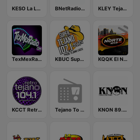
KESO La Ley 102.5 and 92.7 FM
BNetRadio - Tejano
KLEY Tejano 95.7 & 103.3
TexMexRadio.com
KBUC Super Tejano 102.1 (US Only)
KQQK El Norte 107.9 / 101.7 FM
KCCT Retro Tejano 104.1 FM
Tejano To The Bone
KNON 89.3 FM