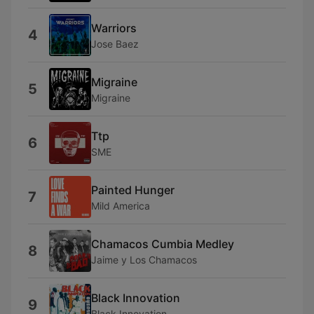
Warriors
4
Jose Baez
Migraine
5
Migraine
Ttp
6
SME
Painted Hunger
7
Mild America
Chamacos Cumbia Medley
8
Jaime y Los Chamacos
Black Innovation
9
Black Innovation