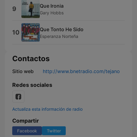
Que Ironia
9
Gary Hobbs
Que Tonto He Sido
10
Esperanza Norteña
Contactos
Sitio web
http://www.bnetradio.com/tejano
Redes sociales
Actualiza esta información de radio
Compartir
Facebook
Twitter