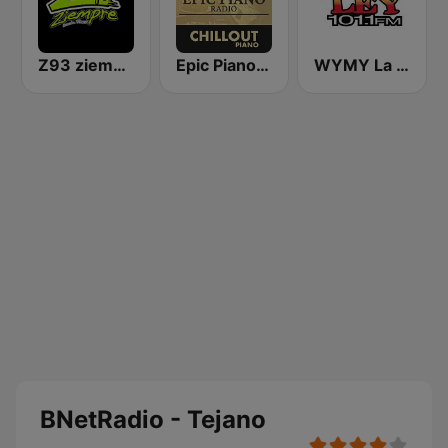
Z93 ziempre FM
Epic Piano - CHILLOUT PIANO
WYMY La Ley 101.1 FM
BNetRadio - Tejano