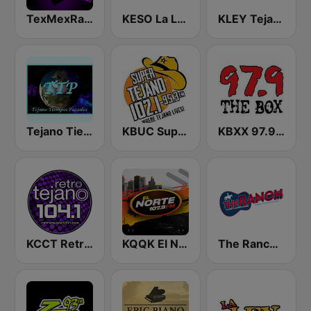
TexMexRadio.com
KESO La Ley 102.5 and 92.7 FM
KLEY Tejano 95.7 & 103.3
Tejano Tiempos Pasados
KBUC Super Tejano 102.1 (US Only)
KBXX 97.9 The Box (US Only)
KCCT Retro Tejano 104.1 FM
KQQK El Norte 107.9 / 101.7 FM
The Ranch - Classic Country