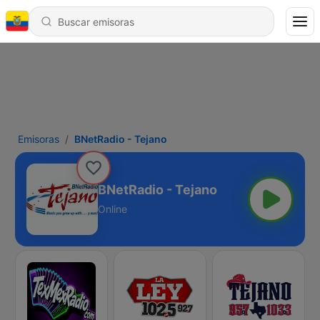
Emisoras
BNetRadio - Tejano
BNetRadio - Tejano
Online