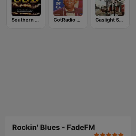
Southern Soul Blues
GotRadio - Bit O' Blues
Gaslight Square Blues
Rockin' Blues - FadeFM