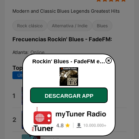
Modern and Classic Blues Legends Greatest Hits
Rock clásico
Alternativa / Indie
Blues
Frecuencias Rockin' Blues - FadeFM:
Atlanta:
Online
Rockin' Blues - FadeFM en vivo
Top Canciones
Últimos 7 días
Últimos 30 días
My Volgende Fout
1
DESCARGAR APP
Jay & Irene-Louise van Wyk
Bla Bla Bla
2
Lea Rue