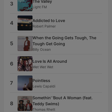
The Valley
3
Light FM
Addicted to Love
4
Robert Palmer
When the Going Gets Tough, The
5
Tough Get Going
Billy Ocean
Love Is All Around
6
Wet Wet Wet
Pointless
7
Lewis Capaldi
Somethin' 'Bout A Woman (feat.
8
Teddy Swims)
Thomas Rhett