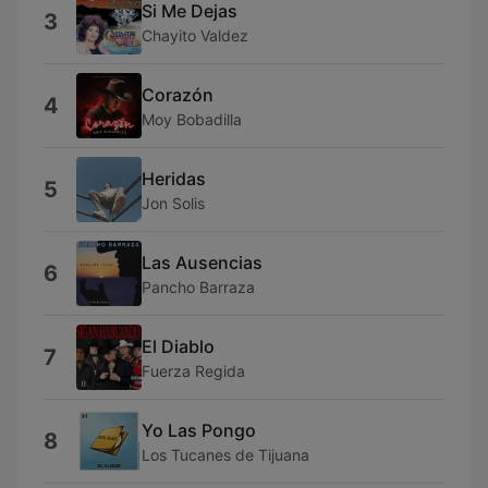
Si Me Dejas
3
Chayito Valdez
Corazón
4
Moy Bobadilla
Heridas
5
Jon Solis
Las Ausencias
6
Pancho Barraza
El Diablo
7
Fuerza Regida
Yo Las Pongo
8
Los Tucanes de Tijuana