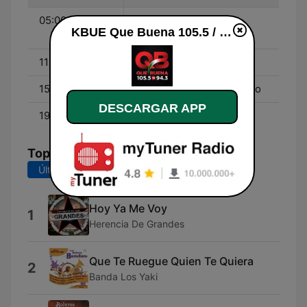
05:00 - 11:00
Don Cheto Al Aire -
KBUE Que Buena 105.5 / 94.3 FM (US Only) en vivo
Aniceto
11:00 - 15:00
La Socia - Silvia Pinal
15:00 - 19:00
El Parientito y El Marciano
DESCARGAR APP
19:00 - 00:00
El Pinchi Rika
Top Canciones
Últimos 7 días
Últimos 30 días
Hoy Ya Me Voy
1
Herencia De Grandes
Que Te Ruegue Quien Te Quiera
2
Banda Los Yaki