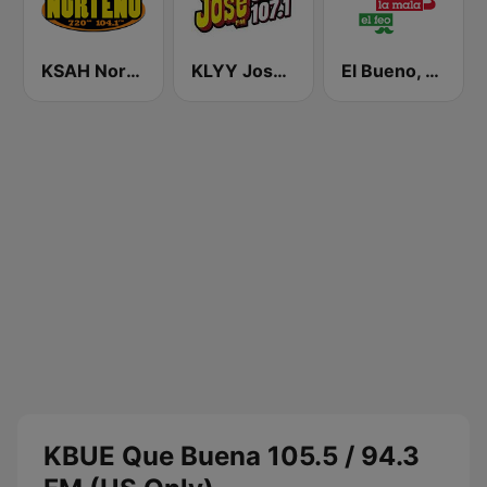
KSAH Norteño 720 y 104.1
KLYY José 97.5 y 107.1
El Bueno, La Mala y El Feo
KBUE Que Buena 105.5 / 94.3