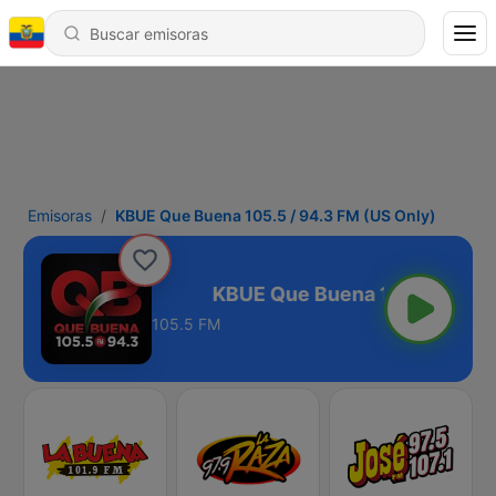
Emisoras
KBUE Que Buena 105.5 / 94.3 FM (US Only)
3 FM (US Only)
105.5 FM