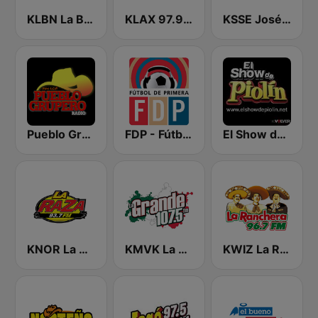
KLBN La Buena 101.9 FM
KLAX 97.9 La Raza FM
KSSE José 97.5 y 107.1
Pueblo Grupero Radio
FDP - Fútbol de Primera
El Show de Piolín
KNOR La Raza 93.7 (US Only)
KMVK La Grande 107.5 FM
KWIZ La Ranchera 96.7 FM (US Only)