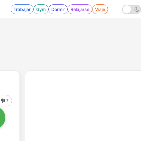
Trabajar
Gym
Dormir
Relajarse
Viaje
7