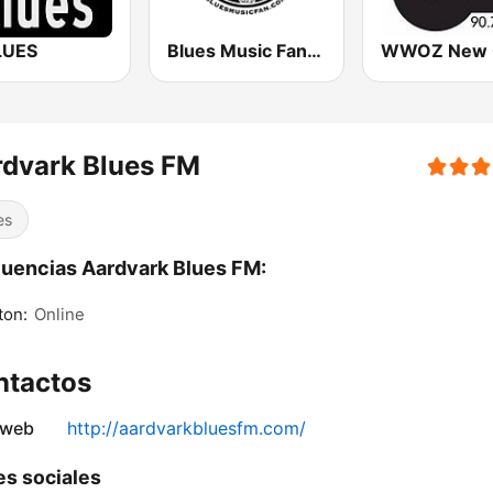
LUES
Blues Music Fan Radio
dvark Blues FM
es
uencias Aardvark Blues FM:
ton:
Online
ntactos
 web
http://aardvarkbluesfm.com/
s sociales