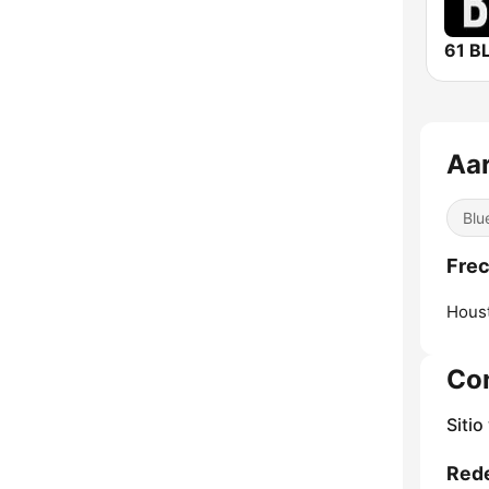
61 B
Aar
Blu
Frec
Hous
Co
Sitio
Rede