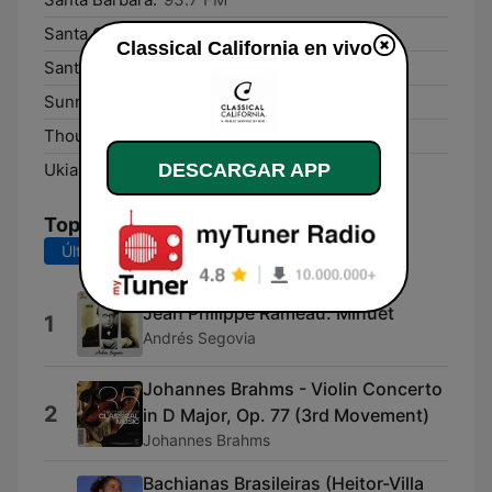
Santa Clarita:
91.5 FM
Classical California en vivo
Santa Rosa:
89.9 FM
Sunnyvale:
104.8 FM
Thousand Oaks:
91.1 FM
DESCARGAR APP
Ukiah:
92.5 FM
Top Canciones
Últimos 7 días
Últimos 30 días
Jean Philippe Rameau: Minuet
1
Andrés Segovia ‎
Johannes Brahms - Violin Concerto
2
in D Major, Op. 77 (3rd Movement)
Johannes Brahms
Bachianas Brasileiras (Heitor-Villa