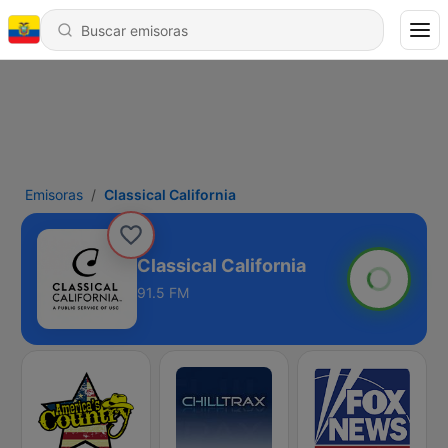
Emisoras
Classical California
Classical California
91.5 FM