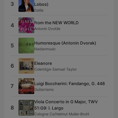
3
Lobos)
Dalila
from the NEW WORLD
4
Antonín Dvořák
Humoresque (Antonin Dvorak)
5
Nadanmusic
Eleanore
6
Coleridge-Samuel Taylor
Luigi Boccherini: Fandango, G. 448
7
Guitarrismo
Viola Concerto in G Major, TWV
8
51:G9: I. Largo
Cologne Co/Helmut Muller-Bruhl