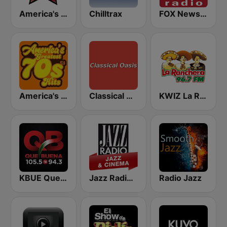
America's Country
Chilltrax
FOX News Radio
America's Greatest 70s Hits
Classical Oasis
KWIZ La Ranchera 96.7 FM (US Only)
KBUE Que Buena 105.5 / 94.3 FM (US Only)
Jazz Radio Jazz & Cinema
Radio Jazz