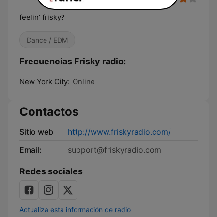
feelin' frisky?
Dance / EDM
Frecuencias Frisky radio:
New York City:
Online
Contactos
Sitio web
http://www.friskyradio.com/
Email:
support@friskyradio.com
Redes sociales
Actualiza esta información de radio