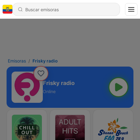
Emisoras
Frisky radio
Frisky radio
Online