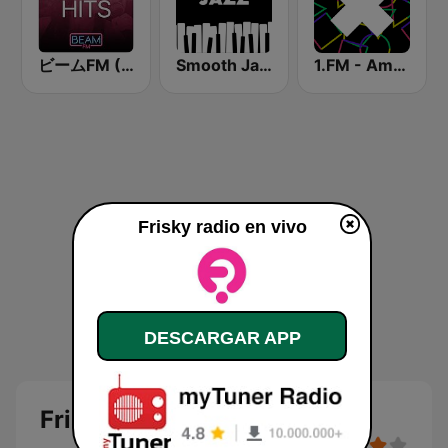
ビームFM (Beam FM) - Adult Hits
Smooth Jazz - Groov
1.FM - Amsterdam Trance
Frisky radio en vivo
DESCARGAR APP
Frisky radio