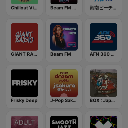
Chillout Vibes
Beam FM - Adult Hits
湘南ビーチFM (Shonan Beach FM)
GiANT RADiO
Beam FM
AFN 360 Tokyo (Japan Only)
Frisky Deep
J-Pop Sakura 懐かしい
BOX : Japan City Pop -日本のシティポップ