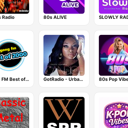
s Radio
80s ALIVE
SLOWLY RA
Gong FM Best of 2000
GotRadio - Urban Lounge
80s Pop Vib