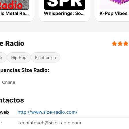
Classic Metal Radio
Whisperings: Solo Piano Radio
K-Pop Vibes
e Radio
ck
Hip Hop
Electrónica
uencias Size Radio:
:
Online
ntactos
 web
http://www.size-radio.com/
:
keepintouch@size-radio.com