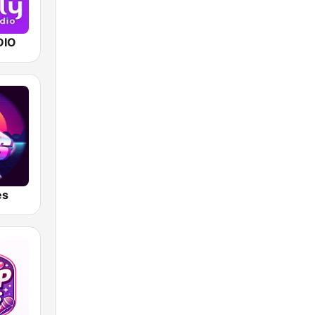
DIO
es