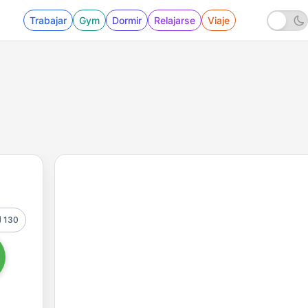
Trabajar
Gym
Dormir
Relajarse
Viaje
130