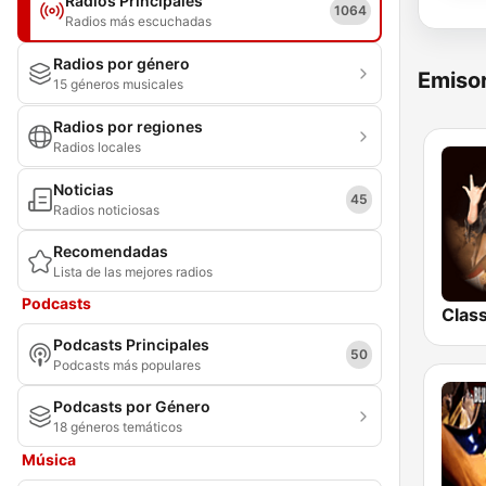
Radios Principales
1064
Radios más escuchadas
Radios por género
Emisor
15 géneros musicales
Radios por regiones
Radios locales
Noticias
45
Radios noticiosas
Recomendadas
Lista de las mejores radios
Podcasts
Podcasts Principales
50
Podcasts más populares
Podcasts por Género
18 géneros temáticos
Música