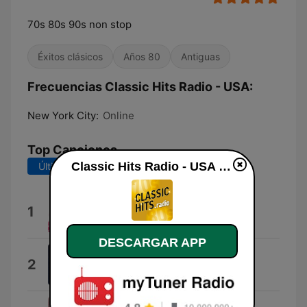
70s 80s 90s non stop
Éxitos clásicos
Años 80
Antiguas
Frecuencias Classic Hits Radio - USA:
New York City:
Online
Top Canciones
Classic Hits Radio - USA en vivo
Últimos 7 días
Últimos 30 días
70/80/90
1
Aste
DESCARGAR APP
Oroscopo Di Oggi
2
Daniele Brusaschetto