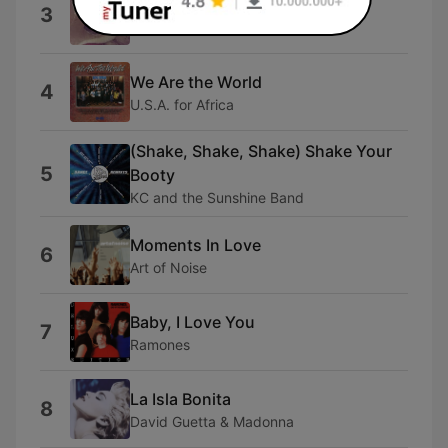
traccia 32
3
Tattatore
We Are the World
4
U.S.A. for Africa
(Shake, Shake, Shake) Shake Your
5
Booty
KC and the Sunshine Band
Moments In Love
6
Art of Noise
Baby, I Love You
7
Ramones
La Isla Bonita
8
David Guetta & Madonna