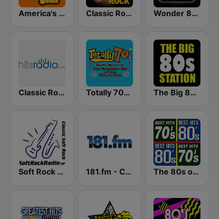
America's Greatest 70s Hits
Classic Rock Station
Wonder 80's
Classic Rock - Hits Radio
Totally 70s Radio Network
The Big 80s Station
Soft Rock Radio
181.fm - Classic Hits 181
The 80s on the 80s