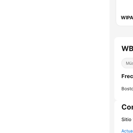
WB
Mús
Fre
Bosto
Co
Sitio
Actua