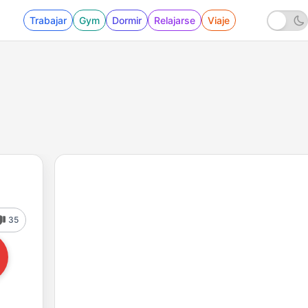
Trabajar
Gym
Dormir
Relajarse
Viaje
35