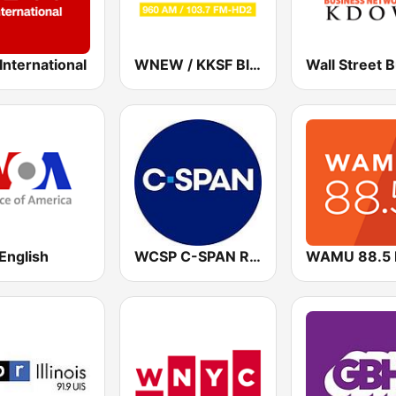
nternational
WNEW / KKSF Bloomberg 960 and 103.7 HD2
English
WCSP C-SPAN Radio
WAMU 88.5