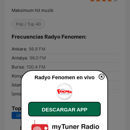
Maksimum hit muzik
Pop / Top 40
Frecuencias Radyo Fenomen:
Ankara:
98.8 FM
Antalya:
96.0 FM
Bursa:
100.4 FM
Konya:
97.0 FM
Radyo Fenomen en vivo
İstanbul:
100.4 FM
İzmir:
98.0 FM
Top Canciones
DESCARGAR APP
Últimos 7 días
Últimos 30 días