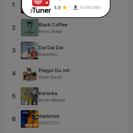
Angel
1
LISA
Black Coffee
2
Parov Stelar
Dai Dai Dai
3
Robertino
Fliegst Du mit
4
Shirin David
Karanka
5
Bryan Mescal
Addicted
6
SICKOTOY