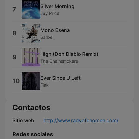
Silver Morning
7
Jay Price
Mono Esena
8
Sarbel
High (Don Diablo Remix)
9
The Chainsmokers
Ever Since U Left
10
Flak
Contactos
Sitio web
http://www.radyofenomen.com/
Redes sociales