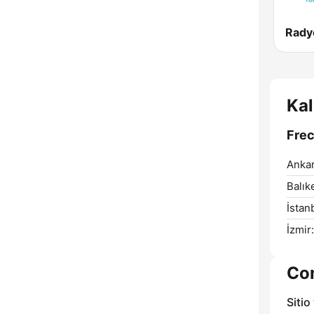
Rady
Ka
Frec
Ankar
Balıke
İstan
İzmir:
Co
Sitio