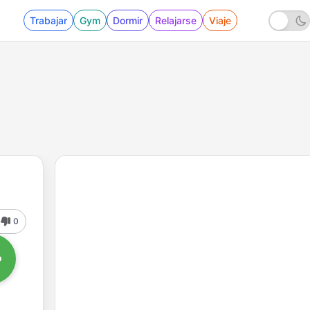
Trabajar
Gym
Dormir
Relajarse
Viaje
0