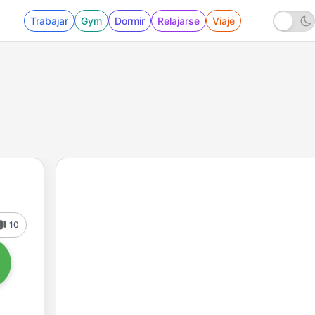
Trabajar
Gym
Dormir
Relajarse
Viaje
10