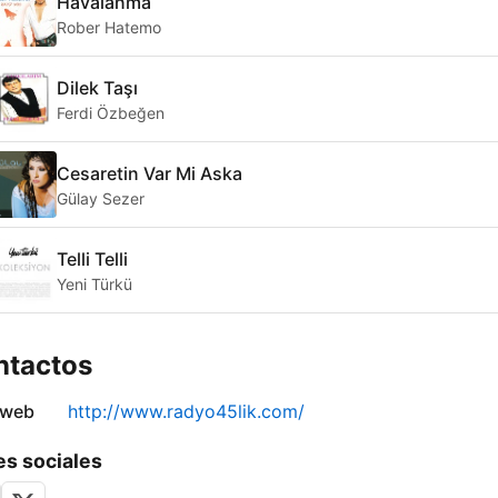
Havalanma
Rober Hatemo
Dilek Taşı
Ferdi Özbeğen
Cesaretin Var Mi Aska
Gülay Sezer
Telli Telli
Yeni Türkü
ntactos
 web
http://www.radyo45lik.com/
s sociales