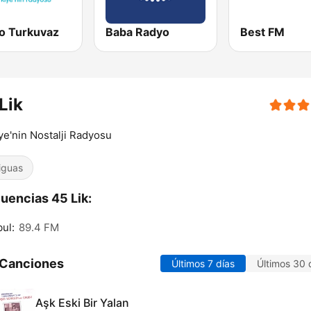
o Turkuvaz
Baba Radyo
Best FM
Lik
ye'nin Nostalji Radyosu
iguas
uencias 45 Lik:
bul:
89.4 FM
 Canciones
Últimos 7 días
Últimos 30 
Aşk Eski Bir Yalan