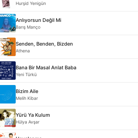
Hurşid Yenigün
Anlıyorsun Değil Mi
Barış Manço
Senden, Benden, Bizden
Athena
Bana Bir Masal Anlat Baba
Yeni Türkü
Bizim Aile
Melih Kibar
Yürü Ya Kulum
Hülya Avşar