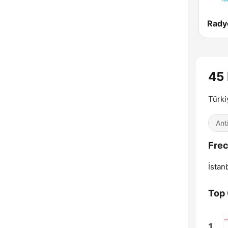
Rady
45 
Türki
Ant
Frec
İstan
Top
1