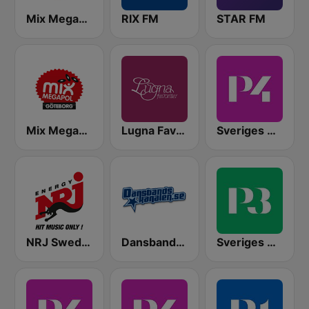
Mix Megapol
RIX FM
STAR FM
Mix Megapol Göteborg
Lugna Favoriter
Sveriges Radio P4 Stockholm
NRJ Sweden
Dansbandskanalen
Sveriges Radio P3