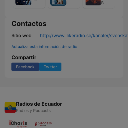
Steen
Up
I LIKE RADIO
Brian Laffan
Contactos
Sitio web
http://www.ilikeradio.se/kanaler/svenska
Actualiza esta información de radio
Compartir
Facebook
Twitter
Radios de Ecuador
Radios y Podcasts