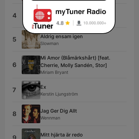
Sommartid
4
Maja Ivarsson
Aldrig ensam igen
5
Slowman
Mi Amor (Blåmärkshårt) [feat.
6
Cherrie, Molly Sandén, Stor]
Miriam Bryant
Ex
7
Kerstin Ljungström
Jag Ger Dig Allt
8
Wennman
Mitt hjärta är redo
9