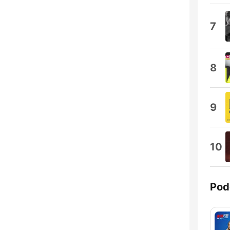
7
8
9
10
Pod