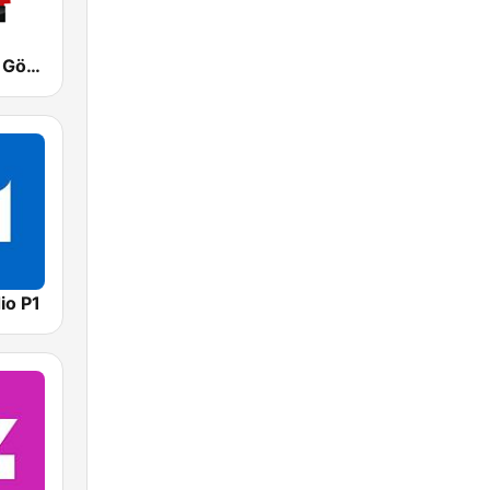
Mix Megapol Göteborg
io P1