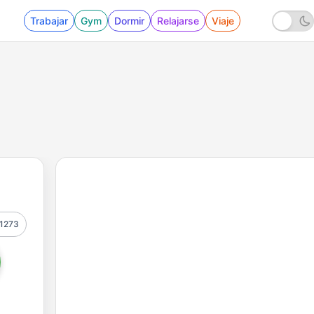
Trabajar
Gym
Dormir
Relajarse
Viaje
1273