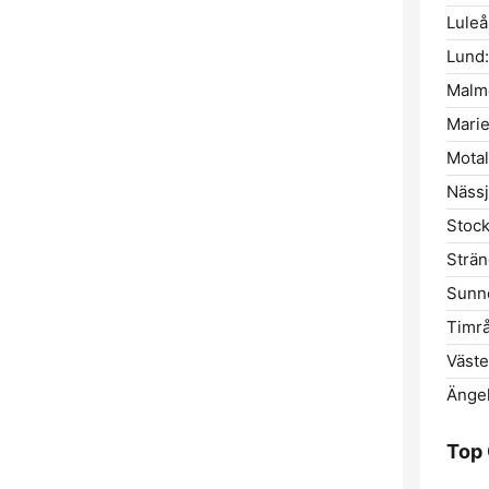
Luleå
Lund:
Malm
Marie
Motal
Nässj
Stoc
Strän
Sunn
Timrå
Väste
Änge
Top