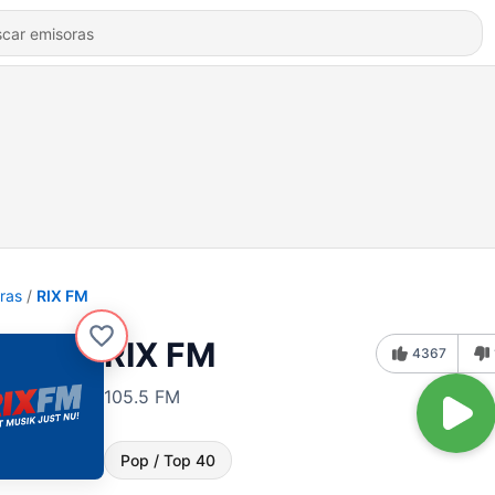
ras
RIX FM
RIX FM
4367
105.5 FM
Pop / Top 40