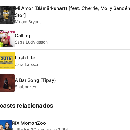
Mi Amor (Blåmärkshårt) [feat. Cherrie, Molly Sandén
Stor]
Miriam Bryant
Calling
Saga Ludvigsson
Lush Life
Zara Larsson
A Bar Song (Tipsy)
Shaboozey
casts relacionados
RIX MorronZoo
I LIKE RADIO - Episodio 3288