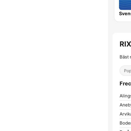
Sven
RI
Bäst 
Pop
Frec
Aling
Aneb
Arvik
Bode