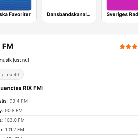
ska Favoriter
Dansbandskanalen
X FM
musik just nu!
 / Top 40
uencias RIX FM:
sås:
93.4 FM
y:
90.8 FM
a:
103.0 FM
n:
101.2 FM