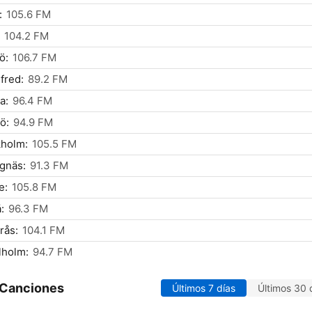
:
105.6 FM
104.2 FM
ö:
106.7 FM
fred:
89.2 FM
a:
96.4 FM
ö:
94.9 FM
kholm:
105.5 FM
gnäs:
91.3 FM
e:
105.8 FM
:
96.3 FM
rås:
104.1 FM
lholm:
94.7 FM
 Canciones
Últimos 7 días
Últimos 30 