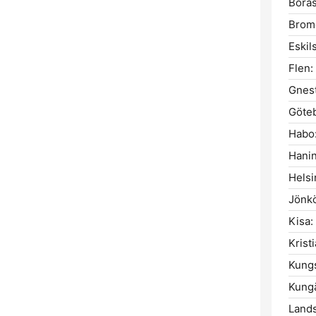
Borås
Bromö
Eskil
Flen:
Gnest
Göte
Habo
Hani
Helsi
Jönkö
Kisa:
Krist
Kung
Kungä
Land