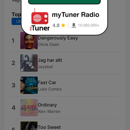
Top Canciones
Últimos 7 días
Últimos 30 días
Dangerously Easy
1
Olivia Dean
Jag har allt
2
Jezebel
Fast Car
3
Luke Combs
Ordinary
4
Alex Warren
Too Sweet