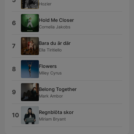
5
Hozier
Hold Me Closer
6
Cornelia Jakobs
Bara du är där
7
Ella Tiritiello
Flowers
8
Miley Cyrus
Belong Together
9
Mark Ambor
Regnblöta skor
10
Miriam Bryant