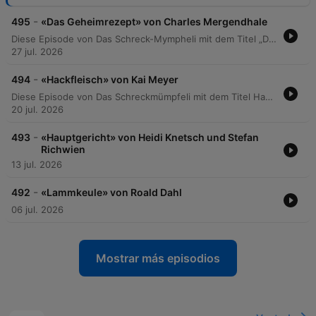
-
495
«Das Geheimrezept» von Charles Mergendhale
Diese Episode von Das Schreck-Mympheli mit dem Titel „Das Geheimrezept von Charles Mergendahl“ erzählt eine düstere Geschichte über Simon und Linda. Während Simon versucht, durch ein perfekt inszeniertes Abendessen für den Direktor Weinberger eine Beförderung zu sichern, verfolgt er im Hintergrund einen grausamen Plan, seine Frau Linda psychisch zu destabilisieren und sie in eine Anstalt zu drängen. Die Spannung steigt während des Essens, als mysteriöse Hinweise auf die wahre Natur der Speisen und das Verschwinden ihrer Tochter Mopsi auftauchen. Ein psychologisches Kammerspiel über Manipulation, Familiengeheimnisse und den drohenden Zusammenbruch.
27 jul. 2026
-
494
«Hackfleisch» von Kai Meyer
Diese Episode von Das Schreckmümpfeli mit dem Titel Hackfleisch von Kai Meyer erzählt eine düstere Geschichte über Eifersucht, Verlust und rätselhafte Ereignisse. Im Zentrum steht die Begegnung zwischen Lisa und Gloria Gold, wobei persönliche Konflikte um Trevor und die Frage nach einer Scheidung thematisiert werden. Die Erzählung verknüpft alltägliche Szenen wie das Essen von Lasagne mit einem tragischen Suizid und lässt Fragen über die Hintergründe der Ereignisse offen.
20 jul. 2026
-
493
«Hauptgericht» von Heidi Knetsch und Stefan
Richwien
13 jul. 2026
-
492
«Lammkeule» von Roald Dahl
06 jul. 2026
Mostrar más episodios