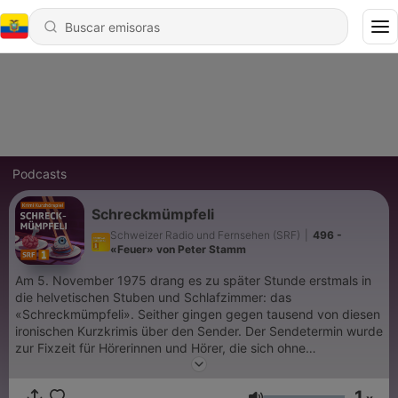
Podcasts
Schreckmümpfeli
Schweizer Radio und Fernsehen (SRF)
|
496 -
«Feuer» von Peter Stamm
Am 5. November 1975 drang es zu später Stunde erstmals in
die helvetischen Stuben und Schlafzimmer: das
«Schreckmümpfeli». Seither gingen gegen tausend von diesen
ironischen Kurzkrimis über den Sender. Der Sendetermin wurde
zur Fixzeit für Hörerinnen und Hörer, die sich ohne
beschleunigten Puls und Kribbeln im Bauch nicht mehr unter
die Bettdecke verkriechen mochten. Das «Schreckmümpfeli»
1