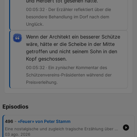
und Herbert tot gesehen hatte.
00:05:32 · Der Erzähler reflektiert über die
besondere Behandlung im Dorf nach dem
Unglück.
Wenn der Architekt ein besserer Schütze
wäre, hätte er die Scheibe in der Mitte
getroffen und nicht seinem Sohn in den
Kopf geschossen.
00:05:32 · Ein zynischer Kommentar des
Schützenvereins-Präsidenten während der
Preisverleihung.
Episodios
-
496
«Feuer» von Peter Stamm
Eine nostalgische und zugleich tragische Erzählung über die Kindheit zweier Freunde, Sven und des Erzählers, die ihre Zeit in einer Höhle am Kuhfall verbrachten. Die Geschichte beschreibt das unbeschwerte Leben im Wald, das Sammeln von Naturmaterialien und die Begegnungen mit Herbert und dessen Vater, einem Architekten aus der Stadt. Die Idylle endet abrupt während eines Schützenfestes durch einen tödlichen Unfall: Herbert stirbt, als sein Vater beim Schießen versehentlich ein Loch in seinen Kopf schießt. Die Erzählung reflektiert die darauffolgende Reaktion des Dorfes und die bleibenden Eindrücke dieses traumatischen Ereignisses.
03 ago. 2026