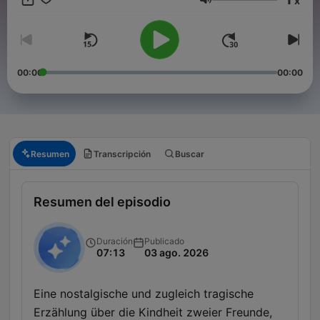
x
wurde bald Kult und ist bis heute lebendig und attraktiv
Volumen
geblieben.
00:00
00:00
Resumen
Transcripción
Buscar
Resumen del episodio
Duración
Publicado
07:13
03 ago. 2026
Eine nostalgische und zugleich tragische
Erzählung über die Kindheit zweier Freunde,