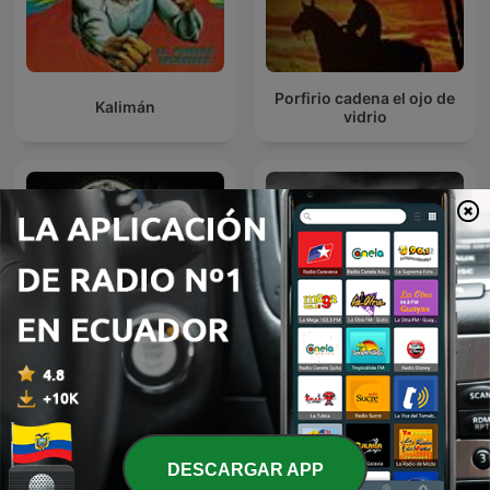
Porfirio cadena el ojo de
Kalimán
vidrio
Historias De Terror
Relatos Oscuros
DESCARGAR APP