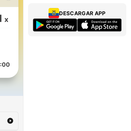
s
DESCARGAR APP
1
x
ng
 to
:00
k the