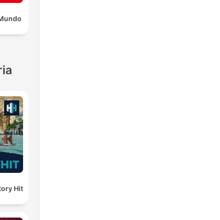
l Mundo
ria
ory Hit