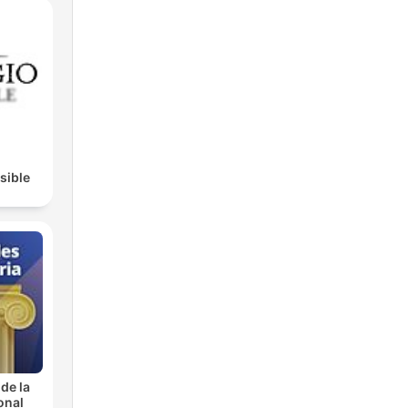
isible
de la
onal