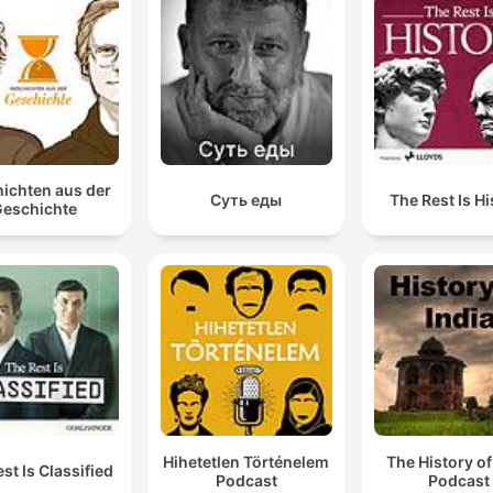
ichten aus der
Суть еды
The Rest Is Hi
eschichte
Hihetetlen Történelem
The History of
st Is Classified
Podcast
Podcast