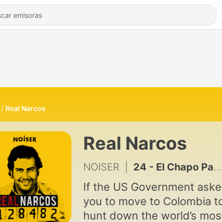
Real Narcos
Real Narcos
NOISER
|
24 - El Chapo Part 7: The Curtain Falls?
If the US Government ask
you to move to Colombia t
hunt down the world’s mos