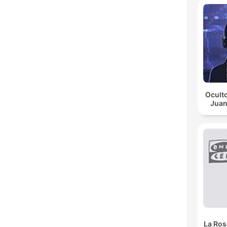
Oculto
Juan
La Ros