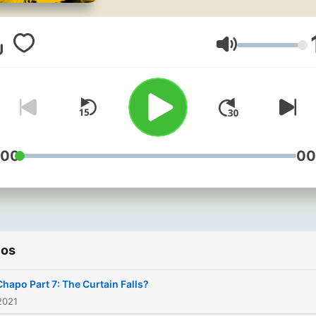
brutal narco-terrorist, what
would you say? Real Narco
meets the real DEA agents
Volumen
tasked with bringing down
some of history’s most
notorious criminal
masterminds - from the Ki
of Cocaine, Pablo Escobar,
:00
00
the most powerful drug
trafficker on the planet, El
Chapo. For ad-free listening,
bonus content, and early
ios
access to new episodes
across the Noiser podcast
Chapo Part 7: The Curtain Falls?
network, join Noiser+. Clic
2021