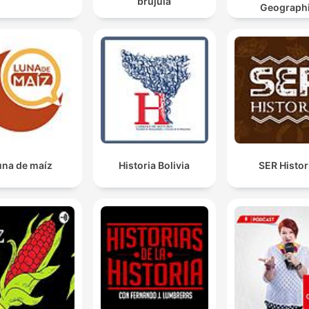
brújula
Geograph
una de maíz
Historia Bolivia
SER Histor