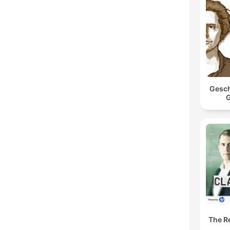
Gesch
G
The Re