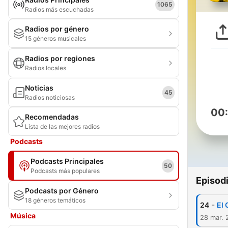
1065
Radios más escuchadas
Radios por género
15 géneros musicales
Radios por regiones
Radios locales
Noticias
45
Radios noticiosas
00
Recomendadas
Lista de las mejores radios
Podcasts
Podcasts Principales
50
Podcasts más populares
Episod
Podcasts por Género
18 géneros temáticos
-
24
El 
Música
28 mar. 