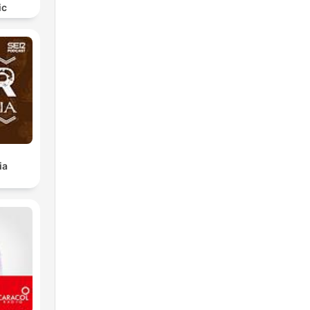
ic
ia