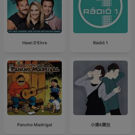
Hawi D'Ehre
Rádió 1
Pancho Madrigal
小潘&寶拉