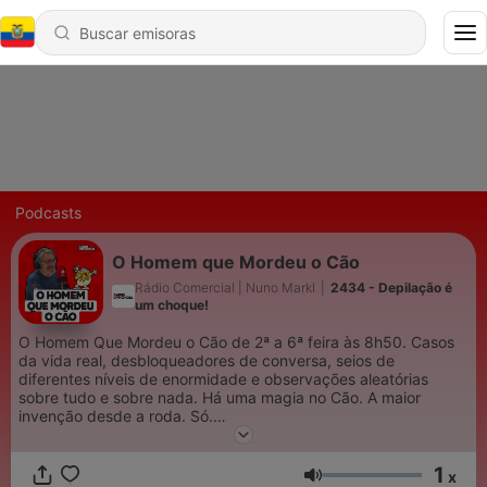
Podcasts
O Homem que Mordeu o Cão
Rádio Comercial | Nuno Markl
|
2434 - Depilação é
um choque!
O Homem Que Mordeu o Cão de 2ª a 6ª feira às 8h50. Casos
da vida real, desbloqueadores de conversa, seios de
diferentes níveis de enormidade e observações aleatórias
sobre tudo e sobre nada. Há uma magia no Cão. A maior
invenção desde a roda. Só.
Um podcast Rádio Comercial.
1
x
Volumen