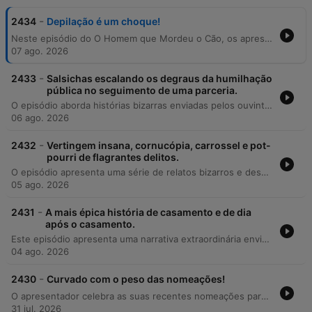
-
2434
Depilação é um choque!
Neste episódio do O Homem que Mordeu o Cão, os apresentadores partilham relatos hilariantes e desastrosos sobre experiências de depilação caseira. A primeira história detalha a tentativa de um ouvinte de poupar 15 euros ao utilizar cera de micro-ondas, resultando em queimaduras faciais e na destruição de uma peça de roupa nova pouco antes do seu casamento. A segunda narrativa explora um incidente de depilação com máquina numa zona de natureza, onde uma nuvem de pelos cortados acabou por voar para a varanda de um desconhecido. O episódio serve como um aviso cómico sobre os perigos de tentar realizar procedimentos estéticos sem o auxílio de profissionais credenciados.
07 ago. 2026
-
2433
Salsichas escalando os degraus da humilhação
pública no seguimento de uma parceria.
O episódio aborda histórias bizarras enviadas pelos ouvintes sobre situações de flagrante e humilhação pública. O conteúdo explora relatos de comportamentos estranhos no ambiente de trabalho, como o consumo de água de conserva de salsicha, e incidentes físicos envolvendo escadas rolantes e objetos pessoais. Além disso, o programa discute a frustração com chamadas de telemarketing invasivas, apresentando um relato detalhado de uma interação tensa entre um ouvinte e um operador de vendas que culminou no encerramento abrupto da chamada.
06 ago. 2026
-
2432
Vertingem insana, cornucópia, carrossel e pot-
pourri de flagrantes delitos.
O episódio apresenta uma série de relatos bizarros e desconfortáveis extraídos do Reddit sobre flagrantes de comportamentos inusitados. Os apresentadores exploram histórias que variam desde hábitos alimentares repulsivos, como comer bananas ou burritos de forma animalesca, até situações de exposição pública em casas de banho e um incidente extremo envolvendo um cinzeiro num terraço em Denver. O tom alterna entre o humor escatológico e o choque diante de comportamentos sociais bizarros.
05 ago. 2026
-
2431
A mais épica história de casamento e de dia
após o casamento.
Este episódio apresenta uma narrativa extraordinária enviada por um ouvinte da comunidade Reddit HQMC, detalhando uma sucessão de eventos caóticos que ocorreram durante e logo após o seu casamento. A história começa com os preparativos tensos sob a supervisão de um padre rigoroso e envolve um transporte em carro clássico dos anos 30 sob chuva, mas atinge o ápice com a revelação inesperada de uma gravidez oculta da cunhada. A narrativa percorre desde o stress do dia da cerimónia até ao drama do nascimento de um bebé em casa de uma amiga, tudo num intervalo de apenas dois dias. O relato explora temas como a negação, as surpresas familiares e a capacidade de lidar com imprevistos que transformam um evento planeado numa experiência absolutamente imprevisível.
04 ago. 2026
-
2430
Curvado com o peso das nomeações!
O apresentador celebra as suas recentes nomeações para os Globos de Ouro, partilhando as suas ansiedades em relação à cerimónia, especialmente no que toca à sua mobilidade física após um AVC e ao receio de silêncios desconfortáveis durante a subida ao palco. O episódio aborda também o impacto emocional do apoio recebido pelo público e menciona uma entrevista futura na SIC. A segunda parte do episódio é dedicada a uma história enviada por uma ouvinte sobre um incidente embaraçoso num consultório médico, causado por um acessório de pescoço que ficou preso ao cinto. O diálogo entre os apresentadores explora situações quotidianas de desastres domésticos e pequenos imprevistos que geram momentos de comédia.
31 jul. 2026