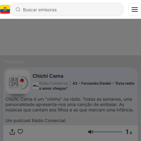
Podcasts
Chichi Cama
Rádio Comercial
|
43 - Fernando Daniel - "Esta noite
o amor chegou"
Chichi, Cama é um "vitinho" na rádio. Todas as semanas, uma
personalidade apresenta-nos uma canção de embalar. As
músicas que cantam aos filhos e as que marcam uma infância.
Um podcast Rádio Comercial.
1
x
Volumen