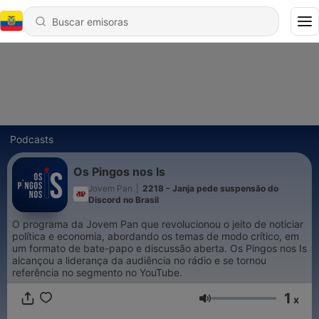
Podcasts
Os Pingos nos Is
Jovem Pan
|
2218 - Janja pede suspensão do
Discord no Brasil
O programa da Jovem Pan que revolucionou o jeito de noticiar
política e economia, abordando os temas de modo crítico, em
um formato de bate-papo e discussão aberta. Os Pingos nos Is
alcançou a liderança da audiência no rádio e se tornou
referência no segmento no YouTube.
1
x
Volumen