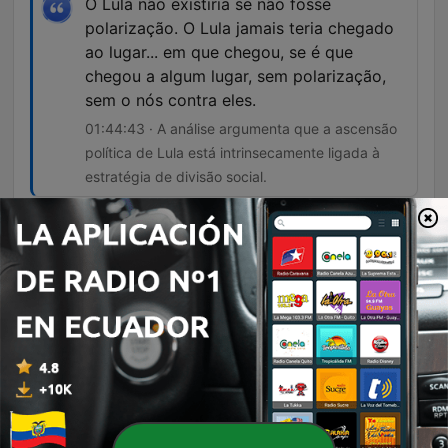
O Lula não existiria se não fosse
polarização. O Lula jamais teria chegado
ao lugar... em que chegou, se é que
chegou a algum lugar, sem polarização,
sem o nós contra eles.
01:44:43 · A análise argumenta que a ascensão
política de Lula está intrinsecamente ligada à
estratégia de divisão social.
Episodios
-
2218
Janja pede suspensão do Discord no Brasil
O episódio aborda a tentativa da AGU de banir o Discord no Brasil, discutindo como pautas de proteção à criança e à mulher podem ser utilizadas como pretexto para censura e monitoramento estatal. Os interlocutores criticam a falência do Estado em punir crimes individualmente, alertando para o risco de uma vigilância estilo 'Big Brother' que compromete a segurança jurídica e transforma o Estado de Direito em um modelo policialesco. A discussão avança para as recentes movimentações no STF, analisando a redução de pena de uma condenada pelos atos de 8 de janeiro e o possível desgaste da imagem do ministro Alexandre de Moraes. O debate encerra com análises sobre a politização das instituições, investigações da Polícia Federal, o impacto do identitarismo na política e um panorama econômico do fechamento do mercado brasileiro.
08 ago. 2026
-
2217
Moraes concede 48 horas para Telegram enviar
dados de denúncias
O episódio aborda as tensões entre os poderes no Brasil, analisando as implicações políticas do encontro entre Alexandre de Moraes, Davi Alcolumbre e o presidente Lula, além de discutir a percepção de 'juristocracia' e o uso de punições disciplinares pelo CNJ contra magistrados. O debate explora como a instrumentalização da justiça pode impactar o Estado de Direito. Na esfera econômica, os interlocutores discutem o cenário crítico de juros reais no país, o impacto da reforma tributária e o déficit fiscal do governo Lula. O programa também analisa movimentações políticas de figuras como Zema e Nicolas Ferreira, além de refletir sobre as limitações à liberdade de expressão e a importância de uma atuação ativa do Congresso Nacional para o equilíbrio democrático.
06 ago. 2026