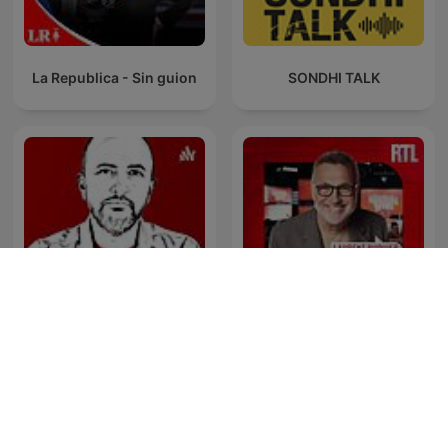
La Republica - Sin guion
SONDHI TALK
Cevheri Güven
Les Grosses Têtes