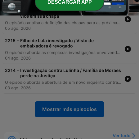
DESCARGAR APP
-
2216
Flávio Bolsonaro escolhe Alfredo Gaspar como
vice em sua chapa
O episódio analisa a definição das chapas para as próximas eleições, com foco no anúncio de Alfredo Gaspar como vice de Flávio Bolsonaro e o impacto estratégico de sua experiência em segurança pública e presença no Nordeste. O debate aborda a importância da competência técnica sobre narrativas identitárias na composição política. A discussão avança para investigações envolvendo repasses financeiros ao chefe de gabinete do governo Lula e as implicações políticas de encontros privados entre o ministro Alexandre de Moraes, o presidente Lula e o presidente do Senado. O programa encerra abordando a crise de credibilidade do Judiciário e as recentes tensões diplomáticas entre Brasil e Estados Unidos.
05 ago. 2026
-
2215
Filho de Lula investigado / Visto de
embaixadora é revogado
O episódio aborda as complexas investigações envolvendo o governo Lula, com foco nas possíveis manobras jurídicas e na atuação de Flávio Dino em inquéritos que envolvem o filho do presidente. O debate explora a tensão entre os poderes Judiciário e Executivo, analisando o legado da Operação Lava Jato e o risco de uma postura tutelar por parte do STF sobre a sociedade brasileira. A discussão também contempla as tensões diplomáticas entre Brasil e Estados Unidos após a revogação de visto de uma embaixadora, além de analisar o cenário político nacional, incluindo debates sobre anistia, estratégias eleitorais e a interconexão entre órgãos como STF, TSE e CNJ. O panorama econômico é encerrado com análises sobre a taxa Selic e a volatilidade do dólar.
04 ago. 2026
-
2214
Investigação contra Lulinha / Família de Moraes
perde na Justiça
O episódio aborda a abertura de um novo inquérito contra o filho do presidente Lula, investigando crimes de tráfico de influência e possíveis irregularidades em agendas oficiais. Os apresentadores debatem as distinções jurídicas entre lobby e corrupção, além da percepção de seletividade no garantismo penal e a tensão institucional entre o STF e o TSE. A discussão avança para críticas à cobertura midiática, ao uso de inteligência artificial para suavizar notícias e às mudanças na identidade política da esquerda e direita no Brasil. O programa encerra analisando o cenário do mercado financeiro, as implicações das investigações sobre o patrimônio político e os impactos das pesquisas eleitorais no cenário nacional.
03 ago. 2026
Mostrar más episodios
Ver todo