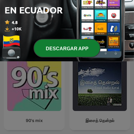
JULIO JARAMILLO EN
Musica Relajante A Cada
NOCHE DE ROMANCE
Instante
Más podcasts internacionales de Música
DESCARGAR APP
90's mix
இசைத் தென்றல்