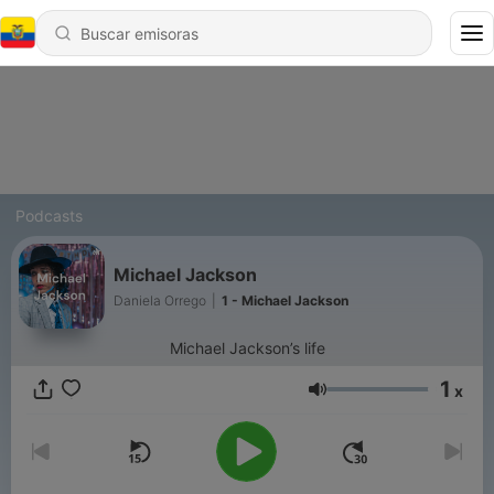
Podcasts
Michael Jackson
Daniela Orrego
|
1 - Michael Jackson
Michael Jackson’s life
1
x
Volumen