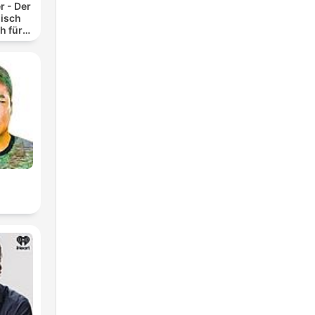
r - Der
isch
h für
n