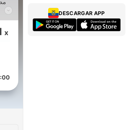
مصر
DESCARGAR APP
الم،
سجل 
1
x
عن
المص
:00