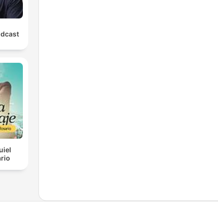
odcast
uiel
rio