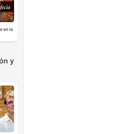
e en la
ón y