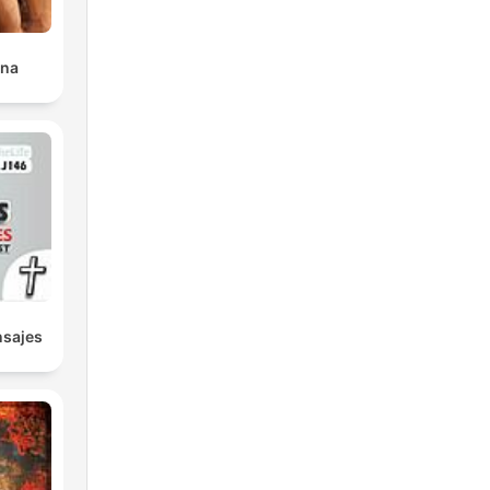
ana
nsajes