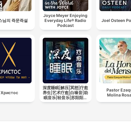
Joyce Meyer Enjoying
스님의 즉문즉설
Everyday Life® Radio
Joel Osteen P
Podcast
深度睡眠|解压|冥想|疗愈
Pastor Ezeq
Христос
养生|艺术疗愈|白噪音|助
Molina Rosa
眠音乐|轻音乐|苏阳阳频
道