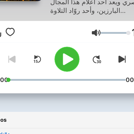
ي ويعد أحد أعلام هذا المجال
البارزين، وأحد روّاد التلاوة
تميزين بتلاوته المرتلة والمجوّدة
المصحف المرتل برواية حفص
Volumen
 عاصم. وكان قارئاً في الإذاعة
رية. توفي مبكراً إثر مرض عن
49 عاماً رحمه الله
:00
00
ios