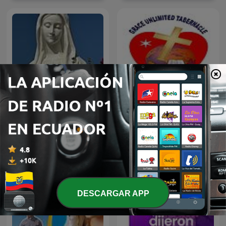
Reflexiones de los
Mensajes de la Virgen
Apostle V V Masilela
Maria en Medjugorje
DESCARGAR APP