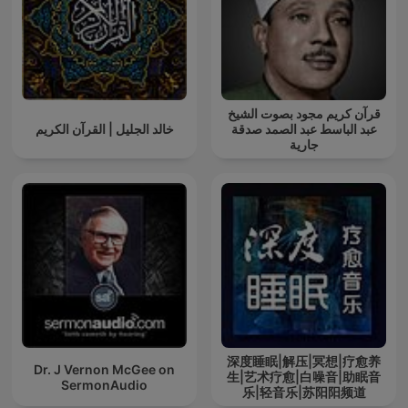
قرآن كريم مجود بصوت الشيخ
عبد الباسط عبد الصمد صدقة
خالد الجليل | القرآن الكريم
جارية
深度睡眠|解压|冥想|疗愈养
Dr. J Vernon McGee on
生|艺术疗愈|白噪音|助眠音
SermonAudio
乐|轻音乐|苏阳阳频道