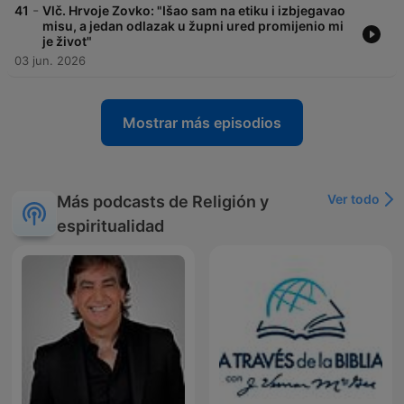
-
41
Vlč. Hrvoje Zovko: "Išao sam na etiku i izbjegavao
misu, a jedan odlazak u župni ured promijenio mi
je život"
03 jun. 2026
Mostrar más episodios
Ver todo
Más podcasts de Religión y
espiritualidad