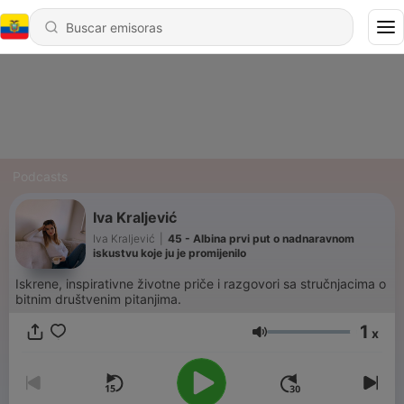
Podcasts
Iva Kraljević
Iva Kraljević
|
45 - Albina prvi put o nadnaravnom
iskustvu koje ju je promijenilo
Iskrene, inspirativne životne priče i razgovori sa stručnjacima o
bitnim društvenim pitanjima.
1
x
Volumen