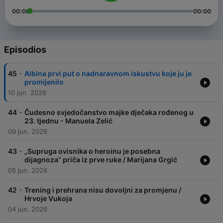
00:00
00:00
Episodios
-
45
Albina prvi put o nadnaravnom iskustvu koje ju je
promijenilo
10 jun. 2026
-
44
Čudesno svjedočanstvo majke dječaka rođenog u
23. tjednu - Manuela Zelić
09 jun. 2026
-
43
„Supruga ovisnika o heroinu je posebna
dijagnoza” priča iz prve ruke / Marijana Grgić
05 jun. 2026
-
42
Trening i prehrana nisu dovoljni za promjenu /
Hrvoje Vukoja
04 jun. 2026